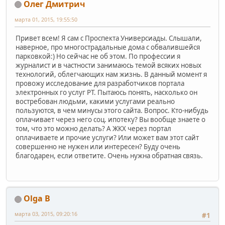
Олег Дмитрич
марта 01, 2015, 19:55:50
Привет всем! Я сам с Проспекта Универсиады. Слышали,
наверное, про многострадальные дома с обвалившейся
парковкой:) Но сейчас не об этом. По профессии я
журналист и в частности занимаюсь темой всяких новых
технологий, облегчающих нам жизнь. В данный момент я
провожу исследование для разработчиков портала
электронных го услуг РТ. Пытаюсь понять, насколько он
востребован людьми, какими услугами реально
пользуются, в чем минусы этого сайта. Вопрос. Кто-нибудь
оплачивает через него соц. ипотеку? Вы вообще знаете о
том, что это можно делать? А ЖКХ через портал
оплачиваете и прочие услуги? Или может вам этот сайт
совершенно не нужен или интересен? Буду очень
благодарен, если ответите. Очень нужна обратная связь.
Olga B
марта 03, 2015, 09:20:16
#1