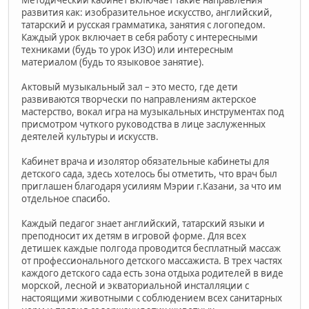
Методический кабинет включает такие направления
развития как: изобразительное искусство, английский,
татарский и русская грамматика, занятия с логопедом.
Каждый урок включает в себя работу с интересными
техниками (будь то урок ИЗО) или интересным
материалом (будь то языковое занятие).
Актовый музыкальный зал – это место, где дети
развиваются творчески по направлениям актерское
мастерство, вокал игра на музыкальных инструментах под
присмотром чуткого руководства в лице заслуженных
деятелей культуры и искусств.
Кабинет врача и изолятор обязательные кабинеты для
детского сада, здесь хотелось бы отметить, что врач был
приглашен благодаря усилиям Мэрии г.Казани, за что им
отдельное спасибо.
Каждый педагог знает английский, татарский языки и
преподносит их детям в игровой форме. Для всех
детишек каждые полгода проводится бесплатный массаж
от профессионального детского массажиста. В трех частях
каждого детского сада есть зона отдыха родителей в виде
морской, лесной и экваториальной инсталляции с
настоящими животными с соблюдением всех санитарных