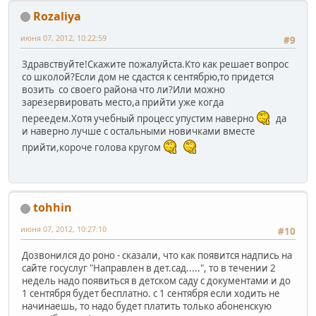
Rozaliya
июня 07, 2012, 10:22:59
#9
Здравствуйте!Скажите пожалуйста.Кто как решает вопрос
со школой?Если дом не сдастся к сентябрю,то придется
возить со своего района что ли?Или можно
зарезервировать место,а прийти уже когда
переедем.Хотя учебный процесс упустим наверно
да
и наверно лучше с остальными новичками вместе
прийти,короче голова кругом
tohhin
июня 07, 2012, 10:27:10
#10
Дозвонился до роно - сказали, что как появится надпись на
сайте госуслуг "Направлен в дет.сад.....", то в течении 2
недель надо появиться в детском саду с документами и до
1 сентября будет бесплатно. с 1 сентября если ходить не
начинаешь, то надо будет платить только абоненскую