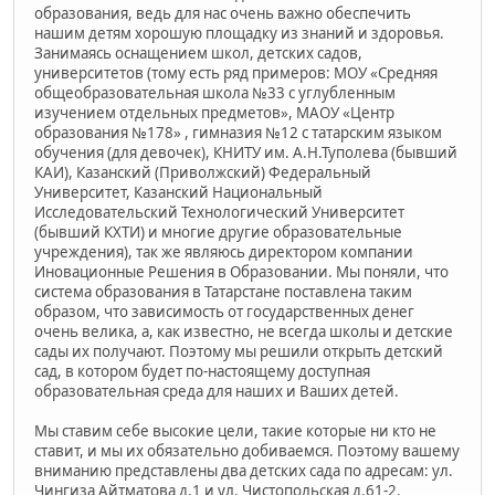
образования, ведь для нас очень важно обеспечить
нашим детям хорошую площадку из знаний и здоровья.
Занимаясь оснащением школ, детских садов,
университетов (тому есть ряд примеров: МОУ «Средняя
общеобразовательная школа №33 с углубленным
изучением отдельных предметов», МАОУ «Центр
образования №178» , гимназия №12 с татарским языком
обучения (для девочек), КНИТУ им. А.Н.Туполева (бывший
КАИ), Казанский (Приволжский) Федеральный
Университет, Казанский Национальный
Исследовательский Технологический Университет
(бывший КХТИ) и многие другие образовательные
учреждения), так же являюсь директором компании
Иновационные Решения в Образовании. Мы поняли, что
система образования в Татарстане поставлена таким
образом, что зависимость от государственных денег
очень велика, а, как известно, не всегда школы и детские
сады их получают. Поэтому мы решили открыть детский
сад, в котором будет по-настоящему доступная
образовательная среда для наших и Ваших детей.
Мы ставим себе высокие цели, такие которые ни кто не
ставит, и мы их обязательно добиваемся. Поэтому вашему
вниманию представлены два детских сада по адресам: ул.
Чингиза Айтматова д.1 и ул. Чистопольская д.61-2.