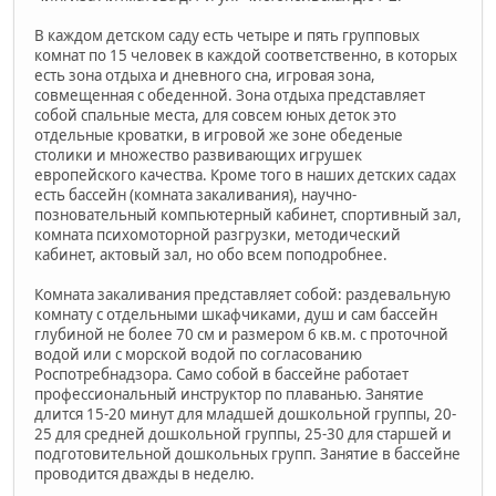
В каждом детском саду есть четыре и пять групповых
комнат по 15 человек в каждой соответственно, в которых
есть зона отдыха и дневного сна, игровая зона,
совмещенная с обеденной. Зона отдыха представляет
собой спальные места, для совсем юных деток это
отдельные кроватки, в игровой же зоне обеденые
столики и множество развивающих игрушек
европейского качества. Кроме того в наших детских садах
есть бассейн (комната закаливания), научно-
позновательный компьютерный кабинет, спортивный зал,
комната психомоторной разгрузки, методический
кабинет, актовый зал, но обо всем поподробнее.
Комната закаливания представляет собой: раздевальную
комнату с отдельными шкафчиками, душ и сам бассейн
глубиной не более 70 см и размером 6 кв.м. с проточной
водой или с морской водой по согласованию
Роспотребнадзора. Само собой в бассейне работает
профессиональный инструктор по плаванью. Занятие
длится 15-20 минут для младшей дошкольной группы, 20-
25 для средней дошкольной группы, 25-30 для старшей и
подготовительной дошкольных групп. Занятие в бассейне
проводится дважды в неделю.