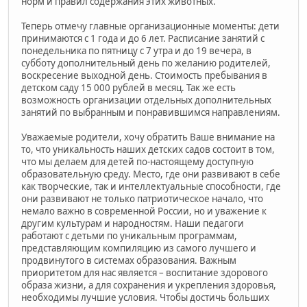
норм и правил содержания этих животных.
Теперь отмечу главные организационные моменты: дети
принимаются с 1 года и до 6 лет. Расписание занятий с
понедельника по пятницу с 7 утра и до 19 вечера, в
субботу дополнительный день по желанию родителей,
воскресение выходной день. Стоимость пребывания в
детском саду 15 000 рублей в месяц. Так же есть
возможность организации отдельных дополнительных
занятий по выбранным и понравившимся направлениям.
Уважаемые родители, хочу обратить Ваше внимание на
то, что уникальность наших детских садов состоит в том,
что мы делаем для детей по-настоящему доступную
образовательную среду. Место, где они развивают в себе
как творческие, так и интеллектуальные способности, где
они развивают не только патриотическое начало, что
немало важно в современной России, но и уважение к
другим культурам и народностям. Наши педагоги
работают с детьми по уникальным программам,
представляющим компиляцию из самого лучшего и
продвинутого в системах образования. Важным
приоритетом для нас является – воспитание здорового
образа жизни, а для сохранения и укрепления здоровья,
необходимы лучшие условия. Чтобы достичь больших