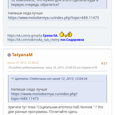
первую очередь обратится?
Напиши сюда лучше
https://www.molodsemya.ru/index.php?topic=689.11475
https://vk.com/a.grina5a
Грина 5А.
https://vk.com/sidorovka_nab_chelny
пос.Сидоровка
TatyanaM
июля 19, 2013, 23:38:26
#31
Последнее редактирование
: июля 19, 2013, 23:46:06 от tatyana-m70
Цитата: Стёпочкин от июня 12, 2013, 12:04:34
Напиши сюда лучше
https://www.molodsemya.ru/index.php?
topic=689.11475
причем тут тема "Социальная ипотека Наб.Челнов " ? Это
две разные программы. Почитайте здесь