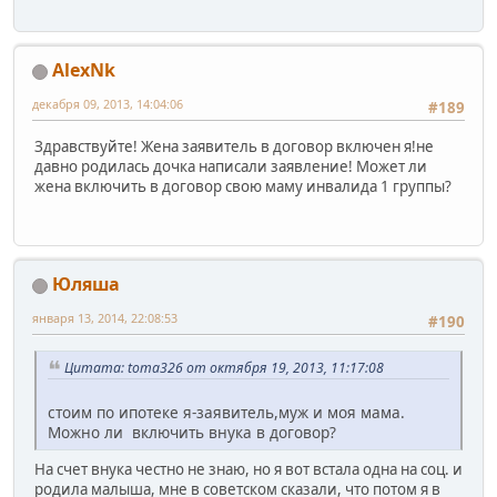
AlexNk
декабря 09, 2013, 14:04:06
#189
Здравствуйте! Жена заявитель в договор включен я!не
давно родилась дочка написали заявление! Может ли
жена включить в договор свою маму инвалида 1 группы?
Юляша
января 13, 2014, 22:08:53
#190
Цитата: toma326 от октября 19, 2013, 11:17:08
стоим по ипотеке я-заявитель,муж и моя мама.
Можно ли включить внука в договор?
На счет внука честно не знаю, но я вот встала одна на соц. и
родила малыша, мне в советском сказали, что потом я в