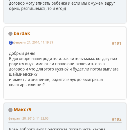
договор могу вписать ребенка и если мы с мужем вдруг
офиц. распишемся , то и его)))
bardak
февраля 21, 2014, 11:19:29
#191
Добрый день!
В договоре наши родители. заявитель-мама. когда у них
родится внук, имеют ли право они включить его в
договор и что для этого нужно? и будет ли потом выплата
шаймиевских?
и имеет ли значение, родится внук до выигрыша
квартиры или нет?
Макс79
февраля 20, 2015, 11:22:03
#192
Всем доброго дня! Подскажите пожалуйста, какова