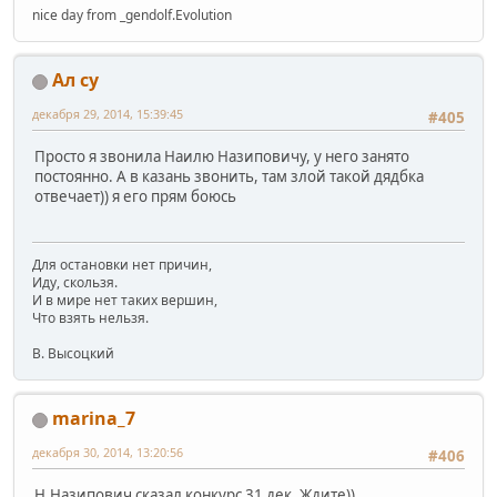
nice day from _gendolf.Evolution
Ал су
декабря 29, 2014, 15:39:45
#405
Просто я звонила Наилю Назиповичу, у него занято
постоянно. А в казань звонить, там злой такой дядбка
отвечает)) я его прям боюсь
Для остановки нет причин,
Иду, скользя.
И в мире нет таких вершин,
Что взять нельзя.
В. Высоцкий
marina_7
декабря 30, 2014, 13:20:56
#406
Н.Назипович сказал конкурс 31 дек. Ждите))