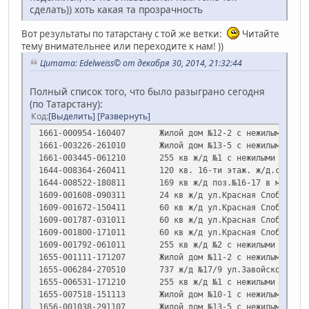
сделать)) хоть какая та прозрачность
Вот результаты по татарстану с той же ветки:
Читайте
тему внимательнее или переходите к нам! ))
Цитата: Edelweiss© от декабря 30, 2014, 21:32:44
Полный список того, что было разыграно сегодня
(по Татарстану):
Код
Выделить
Развернуть
1661-000954-160407
Жилой дом №12-2 с нежилыми поме
1661-003226-261010
Жилой дом №13-5 с нежилыми поме
1661-003445-061210
255 кв ж/д №1 с нежилыми помеще
1644-008364-260411
120 кв. 16-ти этаж. ж/д.с нежил
1644-008522-180811
169 кв ж/д поз.№16-17 в м/р "За
1609-001608-090311
24 кв ж/д ул.Красная Слобода , 
1609-001672-150411
60 кв ж/д ул.Красная Слобода, 7
1609-001787-031011
60 кв ж/д ул.Красная Слобода, 7
1609-001800-171011
60 кв ж/д ул.Красная Слобода, 7
1609-001792-061011
255 кв ж/д №2 с нежилыми помеще
1655-001111-171207
Жилой дом №11-2 с нежилыми поме
1655-006284-270510
737 ж/д №17/9 ул.Завойского Каз
1655-006531-171210
255 кв ж/д №1 с нежилыми помеще
1655-007518-151113
Жилой дом №10-1 с нежилыми поме
1656-001038-291107
Жилой дом №13-5 с нежилыми поме