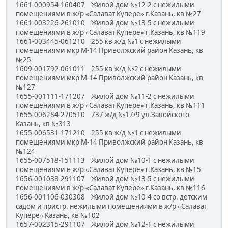
1661-000954-160407 Жилой дом №12-2 с нежилыми
помещениями в ж/р «Салават Купере» г.Казань, кв №27
1661-003226-261010 Жилой дом №13-5 с нежилыми
помещениями в ж/р «Салават Купере» г.Казань, кв №119
1661-003445-061210 255 кв ж/д №1 с нежилыми
помещениями мкр М-14 Приволжский район Казань, кв
№25
1609-001792-061011 255 кв ж/д №2 с нежилыми
помещениями мкр М-14 Приволжский район Казань, кв
№127
1655-001111-171207 Жилой дом №11-2 с нежилыми
помещениями в ж/р «Салават Купере» г.Казань, кв №111
1655-006284-270510 737 ж/д №17/9 ул.Завойского
Казань, кв №313
1655-006531-171210 255 кв ж/д №1 с нежилыми
помещениями мкр М-14 Приволжский район Казань, кв
№124
1655-007518-151113 Жилой дом №10-1 с нежилыми
помещениями в ж/р «Салават Купере» г.Казань, кв №15
1656-001038-291107 Жилой дом №13-5 с нежилыми
помещениями в ж/р «Салават Купере» г.Казань, кв №116
1656-001106-030308 Жилой дом №10-4 со встр. детским
садом и пристр. нежилыми помещениями в ж/р «Салават
Купере» Казань, кв №102
1657-002315-291107 Жилой дом №12-1 с нежилыми