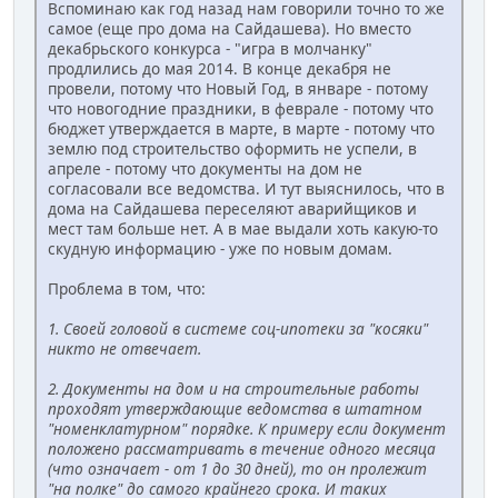
Вспоминаю как год назад нам говорили точно то же
самое (еще про дома на Сайдашева). Но вместо
декабрьского конкурса - "игра в молчанку"
продлились до мая 2014. В конце декабря не
провели, потому что Новый Год, в январе - потому
что новогодние праздники, в феврале - потому что
бюджет утверждается в марте, в марте - потому что
землю под строительство оформить не успели, в
апреле - потому что документы на дом не
согласовали все ведомства. И тут выяснилось, что в
дома на Сайдашева переселяют аварийщиков и
мест там больше нет. А в мае выдали хоть какую-то
скудную информацию - уже по новым домам.
Проблема в том, что:
1. Своей головой в системе соц-ипотеки за "косяки"
никто не отвечает.
2. Документы на дом и на строительные работы
проходят утверждающие ведомства в штатном
"номенклатурном" порядке. К примеру если документ
положено рассматривать в течение одного месяца
(что означает - от 1 до 30 дней), то он пролежит
"на полке" до самого крайнего срока. И таких