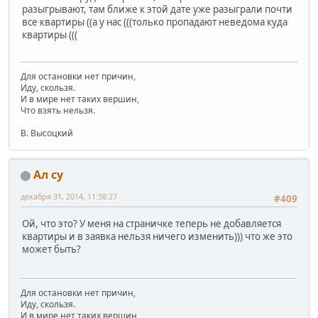
разыгрывают, там ближе к этой дате уже разыграли почти
все квартиры ((а у нас (((только пропадают неведома куда
квартиры (((
Для остановки нет причин,
Иду, скользя.
И в мире нет таких вершин,
Что взять нельзя.
В. Высоцкий
Ал су
декабря 31, 2014, 11:38:27
#409
Ой, что это? У меня на страничке теперь не добавляется
квартиры и в заявка нельзя ничего изменить))) что же это
может быть?
Для остановки нет причин,
Иду, скользя.
И в мире нет таких вершин,