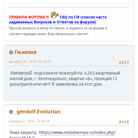
1659-005471-101110
Жилой дом №12-1 с нежилыми поме
1659-007263-170513
255 кв ж/д №2 с нежилыми помеще
1659-007450-030913
89 кв ж/д №3 в мкр М-14 Приволж
ПРАВИЛА ФОРУМА !!!
FAQ по СИ (список часто
1659-007520-151113
Жилой дом №11-2 с нежилыми поме
задаваемых Вопросов и Ответов на форуме)
1635-001254-010211
1 кв ж/д, ул. Ленина, 14, н.п. 
Просьба вопросы в личку не писать, а задавать их на форуме в
1660-000022-291205
Жилой дом №10-4 со встр. детски
1660-004011-170609
Жилой дом №11-4 с нежилыми поме
соответствующих темах, Вам обязательно ответят!
1660-004623-020610
Жилой дом №10-2 с нежилыми поме
1660-004838-280710
Жилой дом №12-1 с нежилыми поме
1660-006361-091112
255 кв ж/д №2 с нежилыми помеще
Гюзелия
1660-006363-021112
255 кв ж/д №2 с нежилыми помеще
декабря 31, 2014, 20:43:10
1660-006370-021112
89 кв ж/д №3 в мкр М-14 Приволж
#417
Edelweiss© подскажите пожалуйста, а 263 квартирный
жилой дом, г. Зеленодольск, квартал «Б», позиция 12
разыгрался или нет? Я заявлялась на этот дом.
_gendolf.Evolution
января 01, 2015, 22:48:24
#418
Тема закрыта.
https://www.molodsemya.ru/index.php?