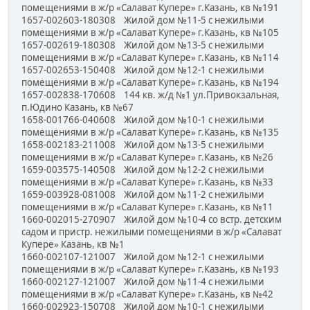
помещениями в ж/р «Салават Купере» г.Казань, кв №191
1657-002603-180308 Жилой дом №11-5 с нежилыми
помещениями в ж/р «Салават Купере» г.Казань, кв №105
1657-002619-180308 Жилой дом №13-5 с нежилыми
помещениями в ж/р «Салават Купере» г.Казань, кв №114
1657-002653-150408 Жилой дом №12-1 с нежилыми
помещениями в ж/р «Салават Купере» г.Казань, кв №194
1657-002838-170608 144 кв. ж/д №1 ул.Привокзальная,
п.Юдино Казань, кв №67
1658-001766-040608 Жилой дом №10-1 с нежилыми
помещениями в ж/р «Салават Купере» г.Казань, кв №135
1658-002183-211008 Жилой дом №13-5 с нежилыми
помещениями в ж/р «Салават Купере» г.Казань, кв №26
1659-003575-140508 Жилой дом №12-2 с нежилыми
помещениями в ж/р «Салават Купере» г.Казань, кв №33
1659-003928-081008 Жилой дом №11-2 с нежилыми
помещениями в ж/р «Салават Купере» г.Казань, кв №11
1660-002015-270907 Жилой дом №10-4 со встр. детским
садом и пристр. нежилыми помещениями в ж/р «Салават
Купере» Казань, кв №1
1660-002107-121007 Жилой дом №12-1 с нежилыми
помещениями в ж/р «Салават Купере» г.Казань, кв №193
1660-002127-121007 Жилой дом №11-4 с нежилыми
помещениями в ж/р «Салават Купере» г.Казань, кв №42
1660-002923-150708 Жилой дом №10-1 с нежилыми