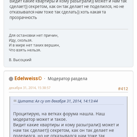
Видит какие квартиры и кому разыграли)) может и нам так
сделает)) секретом, как он так делает не поделился, но не
отказывался нам тоже так сделать)) хоть какая та
прозрачность
Для остановки нет причин,
Иду, скользя.
И в мире нет таких вершин,
Что взять нельзя.
В. Высоцкий
Edelweiss©
Модератор раздела
декабря 31, 2014, 15:38:57
#412
Цитата: Ал су от декабря 31, 2014, 14:13:44
Процитирую, на ветках форума нашла. Наш
модератор может и такое.
Видит какие квартиры и кому разыграли)) может и
нам так сделает)) секретом, как он так делает не
поделился, но не отказывался нам тоже так