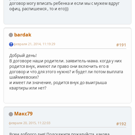
договор могу вписать ребенка и если мы с мужем вдруг
офиц. распишемся , то и его)))
bardak
февраля 21, 2014, 11:19:29
#191
Добрый день!
В договоре наши родители. заявитель-мама. когда у них
родится внук, имеют ли право они включить его в
договор и что для этого нужно? и будет ли потом выплата
шаймиевских?
и имеет ли значение, родится внук до выигрыша
квартиры или нет?
Макс79
февраля 20, 2015, 11:22:03
#192
Всем доброго дня! Подскажите пожалуйста, какова