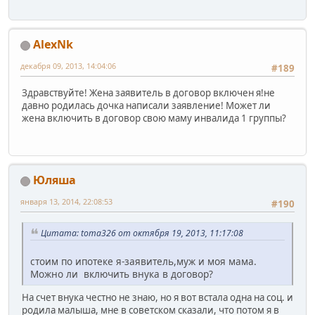
AlexNk
декабря 09, 2013, 14:04:06
#189
Здравствуйте! Жена заявитель в договор включен я!не
давно родилась дочка написали заявление! Может ли
жена включить в договор свою маму инвалида 1 группы?
Юляша
января 13, 2014, 22:08:53
#190
Цитата: toma326 от октября 19, 2013, 11:17:08
стоим по ипотеке я-заявитель,муж и моя мама.
Можно ли включить внука в договор?
На счет внука честно не знаю, но я вот встала одна на соц. и
родила малыша, мне в советском сказали, что потом я в