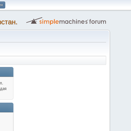
ия
стан.
л.
дая