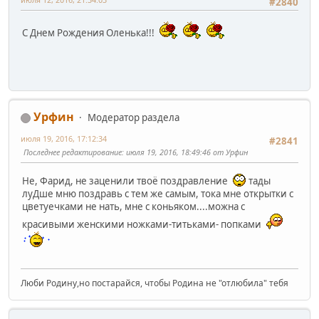
#2840
С Днем Рождения Оленька!!!
Урфин
Модератор раздела
июля 19, 2016, 17:12:34
#2841
Последнее редактирование
: июля 19, 2016, 18:49:46 от Урфин
Не, Фарид, не заценили твоё поздравление
тады
луДше мню поздравь с тем же самым, тока мне открытки с
цветуечками не нать, мне с коньяком....можна с
красивыми женскими ножками-титьками- попками
Люби Родину,но постарайся, чтобы Родина не "отлюбила" тебя