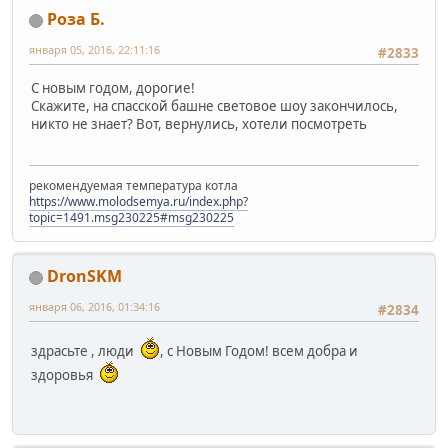
Роза Б.
января 05, 2016, 22:11:16
#2833
С новым годом, дорогие!
Скажите, на спасской башне световое шоу закончилось,
никто не знает? Вот, вернулись, хотели посмотреть
рекомендуемая температура котла
https://www.molodsemya.ru/index.php?
topic=1491.msg230225#msg230225
DronSKM
января 06, 2016, 01:34:16
#2834
здрасьте , люди
, с Новым Годом! всем добра и
здоровья