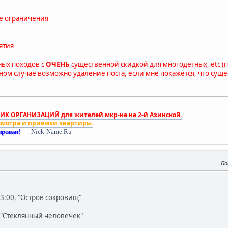
ые ограничения
ятия
ных походов с
ОЧЕНЬ
существенной скидкой для многодетных, etc (п
ом случае возможно удаление поста, если мне покажется, что сущес
К ОРГАНИЗАЦИЙ для жителей мкр-на на 2-й Азинской.
смотра и приемки квартиры.
ирован!
Nick-Name.Ru
По
3:00, "Остров сокровищ"
, "Стеклянный человечек"