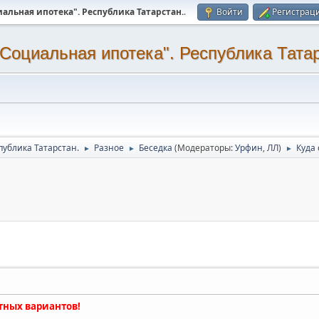
альная ипотека". Республика Татарстан.
.
Войти
Регистрац
Социальная ипотека". Республика Татар
публика Татарстан.
Разное
Беседка
(Модераторы:
Урфин
,
ЛЛ
)
Куда
►
►
►
тных вариантов!