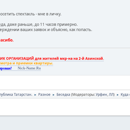
сетить спектакль - мне в личку.
еда, даже раньше, до 11 часов примерно.
верждении ваших заявок и объясню, как попасть.
пасибо.
К ОРГАНИЗАЦИЙ для жителей мкр-на на 2-й Азинской.
смотра и приемки квартиры.
ирован!
Nick-Name.Ru
публика Татарстан.
Разное
Беседка
(Модераторы:
Урфин
,
ЛЛ
)
Куда
►
►
►