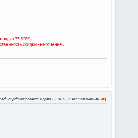
орядка 75-90%).
твенность скидки - не "оченна".
следнее редактирование
: марта 19, 2016, 23:38:58 от Шамиль
#1