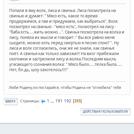
Попали в яму волк, лиса и свинья. Лиса посмотрела на
свинью и думает: " Мясо есть, какое то время
продержимся, а там и придумаем, как выбраться". Волк
посмотрел на свинью - "мясо есть", посмотрел на лису -
"баба есть....жить можно...". Свинья посмотрела на волка и
лису, поняла их мысли и говорит :" Вы все равно меня
сьедите, можно хоть перед смертью я песню спою? ". Ну
лиса и волк согласились, они же не знали, как свинья
поёт. А свинья как только завизжит! На визг прибежали
охотники и застрелили лису и волка.Последняя мысль
угасающего сознания волка: " Мясо было.....тёлка была.....
Нет, бл.дь, шоу захотелось!!!!"
Люби Родину,но постарайся, чтобы Родина не "отлюбила" тебя
1
...
191
192
Страницы
193
ВВЕРХ
ДЕЙСТВИЯ ПОЛЬЗОВАТЕЛЯ