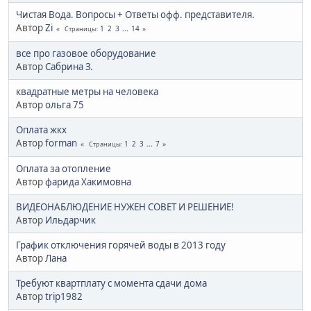
Чистая Вода. Вопросы + Ответы офф. представителя.
Автор
Zi
1
2
3
...
14
Страницы
все про газовое оборудование
Автор
Сабрина З.
квадратные метры на человека
Автор
ольга 75
Оплата жкх
Автор
forman
1
2
3
...
7
Страницы
Оплата за отопление
Автор
фарида Хакимовна
ВИДЕОНАБЛЮДЕНИЕ НУЖЕН СОВЕТ И РЕШЕНИЕ!
Автор
Ильдарчик
График отключения горячей воды в 2013 году
Автор
Лана
Требуют квартплату с момента сдачи дома
Автор
trip1982