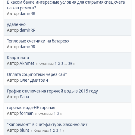
В каком банке интересные условия для открытия спец счета
на кап ремонт?
Автор
damirRR
удаленно
Автор
damirRR
Тепловые счетчики на батареях
Автор
damirRR
Квартплата
Автор
Akhmet
1
2
3
...
39
Страницы
Оплата соципотеки через сайт
Автор
Олег Дмитрич
График отключения горячей воды в 2015 году
Автор
Лана
горячая вода-НЕ горячая
Автор
forman
1
2
Страницы
"Капремонт" в счет-фактуре. Законно ли?
Автор
blunt
1
2
3
4
Страницы