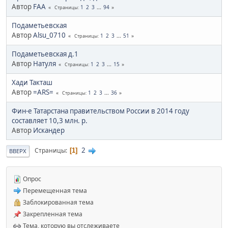
Автор
FAA
1
2
3
...
94
Страницы
Подаметьевская
Автор
Alsu_0710
1
2
3
...
51
Страницы
Подаметьевская д.1
Автор
Натуля
1
2
3
...
15
Страницы
Хади Такташ
Автор
=ARS=
1
2
3
...
36
Страницы
Фин-е Татарстана правительством России в 2014 году
составляет 10,3 млн. р.
Автор
Искандер
2
Страницы
1
ВВЕРХ
Опрос
Перемещенная тема
Заблокированная тема
Закрепленная тема
Тема, которую вы отслеживаете