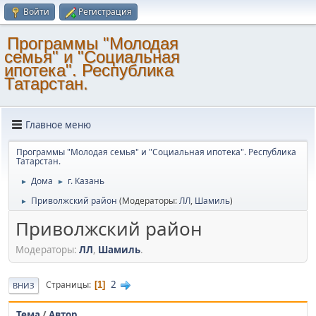
Войти
Регистрация
Программы "Молодая
семья" и "Социальная
ипотека". Республика
Татарстан.
Главное меню
Программы "Молодая семья" и "Социальная ипотека". Республика
Татарстан.
Дома
г. Казань
►
►
Приволжский район
(Модераторы:
ЛЛ
,
Шамиль
)
►
Приволжский район
Модераторы:
ЛЛ
,
Шамиль
.
2
Страницы
1
ВНИЗ
Тема
/
Автор