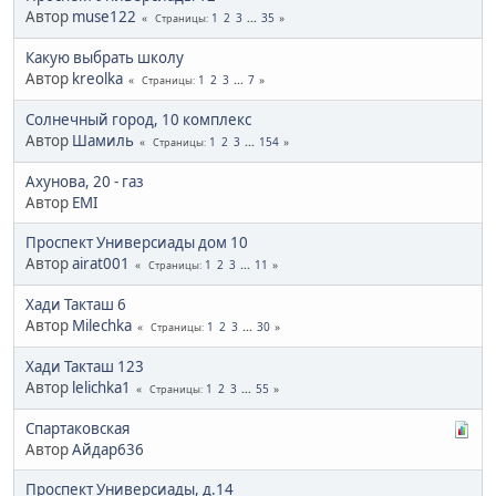
Автор
muse122
1
2
3
...
35
Страницы
Какую выбрать школу
Автор
kreolka
1
2
3
...
7
Страницы
Солнечный город, 10 комплекс
Автор
Шaмиль
1
2
3
...
154
Страницы
Ахунова, 20 - газ
Автор
EMI
Проспект Универсиады дом 10
Автор
airat001
1
2
3
...
11
Страницы
Хади Такташ 6
Автор
Milechka
1
2
3
...
30
Страницы
Хади Такташ 123
Автор
lelichka1
1
2
3
...
55
Страницы
Спартаковская
Автор
Айдар636
Проспект Универсиады, д.14