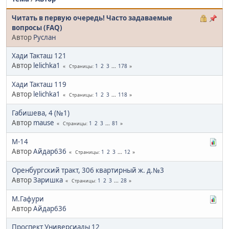
Читать в первую очередь! Часто задаваемые
вопросы (FAQ)
Автор
Pуслан
Хади Такташ 121
Автор
lelichka1
1
2
3
...
178
Страницы
Хади Такташ 119
Автор
lelichka1
1
2
3
...
118
Страницы
Габишева, 4 (№1)
Автор
mause
1
2
3
...
81
Страницы
М-14
Автор
Айдар636
1
2
3
...
12
Страницы
Оренбургский тракт, 306 квартирный ж. д.№3
Автор
Заришка
1
2
3
...
28
Страницы
М.Гафури
Автор
Айдар636
Проспект Универсиады 12