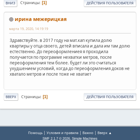
Страницы
1
ВНИЗ
ДЕЙСТВИЯ ПОЛЬЗОВАТЕЛЯ
ирина межерицкая
марта 19, 2020, 14:19:19
Здравствуйте. в 2017 году на мат.кап купила долю
квартиры у отца своего, детей вписала и дала им там долю
естественно. До переоформлениея я проходила
получается по программе нехватки метров, после
переоформления тем более. будет ли это считаться
ухудшением условий, когда до переоформления доков не
хватало метров и после тоже не хватает
Страницы
1
ВВЕРХ
ДЕЙСТВИЯ ПОЛЬЗОВАТЕЛЯ
|
|
|
Помощь
Условия и правила
Важно
Вверх ▲
,
SMF 2.1.7 © 2026
Simple Machines