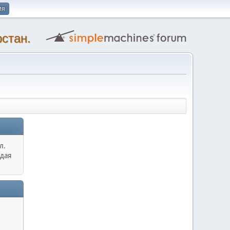
ия
стан.
л.
дая