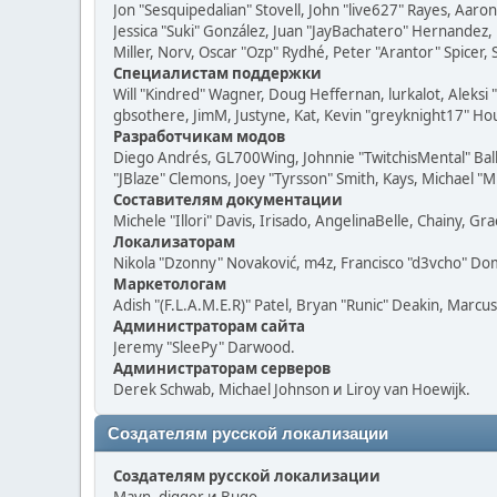
Jon "Sesquipedalian" Stovell, John "live627" Rayes, Aar
Jessica "Suki" González, Juan "JayBachatero" Hernandez
Miller, Norv, Oscar "Ozp" Rydhé, Peter "Arantor" Spicer,
Специалистам поддержки
Will "Kindred" Wagner, Doug Heffernan, lurkalot, Aleksi
gbsothere, JimM, Justyne, Kat, Kevin "greyknight17" Hou
Разработчикам модов
Diego Andrés, GL700Wing, Johnnie "TwitchisMental" Bal
"JBlaze" Clemons, Joey "Tyrsson" Smith, Kays, Michael "M
Составителям документации
Michele "Illori" Davis, Irisado, AngelinaBelle, Chainy,
Локализаторам
Nikola "Dzonny" Novaković, m4z, Francisco "d3vcho" D
Маркетологам
Adish "(F.L.A.M.E.R)" Patel, Bryan "Runic" Deakin, Marc
Администраторам сайта
Jeremy "SleePy" Darwood.
Администраторам серверов
Derek Schwab, Michael Johnson и Liroy van Hoewijk.
Создателям русской локализации
Создателям русской локализации