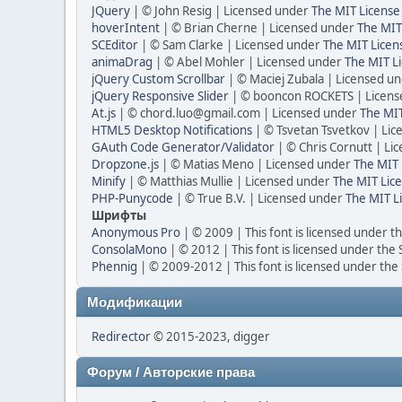
JQuery
| © John Resig | Licensed under
The MIT License
hoverIntent
| © Brian Cherne | Licensed under
The MIT
SCEditor
| © Sam Clarke | Licensed under
The MIT Licen
animaDrag
| © Abel Mohler | Licensed under
The MIT Li
jQuery Custom Scrollbar
| © Maciej Zubala | Licensed u
jQuery Responsive Slider
| © booncon ROCKETS | Licen
At.js
| © chord.luo@gmail.com | Licensed under
The MIT
HTML5 Desktop Notifications
| © Tsvetan Tsvetkov | Li
GAuth Code Generator/Validator
| © Chris Cornutt | L
Dropzone.js
| © Matias Meno | Licensed under
The MIT 
Minify
| © Matthias Mullie | Licensed under
The MIT Lice
PHP-Punycode
| © True B.V. | Licensed under
The MIT L
Шрифты
Anonymous Pro
| © 2009 | This font is licensed under t
ConsolaMono
| © 2012 | This font is licensed under the
Phennig
| © 2009-2012 | This font is licensed under the
Модификации
Redirector
© 2015-2023, digger
Форум / Авторские права