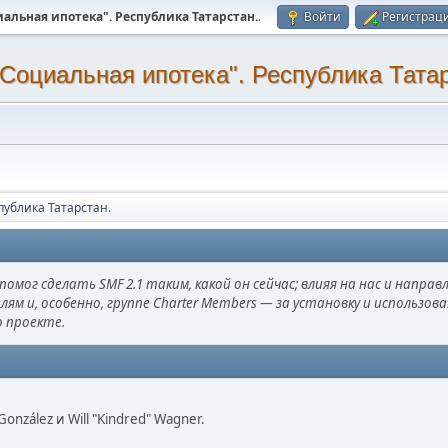
альная ипотека". Республика Татарстан.
.
Войти
Регистрац
Социальная ипотека". Республика Татар
публика Татарстан.
омог сделать SMF 2.1 таким, какой он сейчас; влияя на нас и направ
лям и, особенно, группе Charter Members — за установку и использо
о проекте.
i" González и Will "Kindred" Wagner.