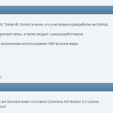
o 尚" Deberdt; tinoest и всем, кто участвовал в
разработке на GitHub
.
ратную связь, а также сводил с ума разработчиков.
ла возможным использование SMF во всем мире.
!
are licensed under a Creative Commons Attribution 3.0 License
Lv3