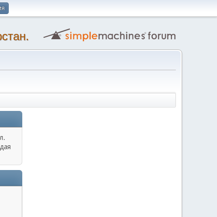
ия
стан.
л.
дая