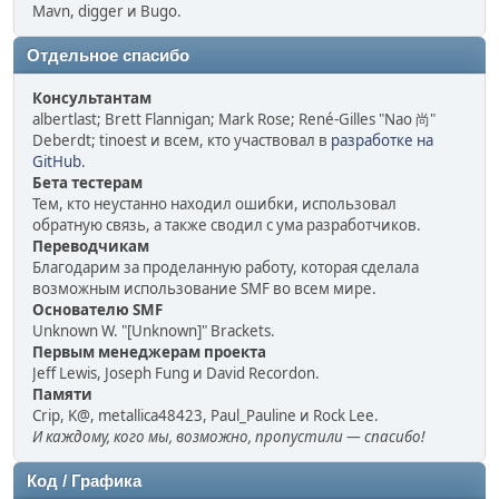
Mavn, digger и Bugo.
Отдельное спасибо
Консультантам
albertlast; Brett Flannigan; Mark Rose; René-Gilles "Nao 尚"
Deberdt; tinoest и всем, кто участвовал в
разработке на
GitHub
.
Бета тестерам
Тем, кто неустанно находил ошибки, использовал
обратную связь, а также сводил с ума разработчиков.
Переводчикам
Благодарим за проделанную работу, которая сделала
возможным использование SMF во всем мире.
Основателю SMF
Unknown W. "[Unknown]" Brackets.
Первым менеджерам проекта
Jeff Lewis, Joseph Fung и David Recordon.
Памяти
Crip, K@, metallica48423, Paul_Pauline и Rock Lee.
И каждому, кого мы, возможно, пропустили — спасибо!
Код / Графика