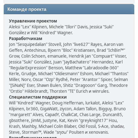
Команде проекта
Управление проектом
Aleksi "Lex" Kilpinen, Michele "Illori" Davis, Jessica "Suki"
González и Will "Kindred" Wagner.
Разработчикам
Jon "Sesquipedalian" Stovell, John "live627" Rayes, Aaron van
Geffen, Antechinus, Bjoern "Bloc" Kristiansen, Brad "IchBin™"
Grow, Colin Schoen, emanuele, Hendrik Jan "Compuart" Visser,
Jessica "Suki" González, Juan "JayBachatero" Hernandez, Karl
"RegularExpression" Benson, Matthew "Labradoodle-360"
Kerle, Grudge, Michael "Oldiesmann" Eshom, Michael "Thantos"
Miller, Norv, Oscar "Ozp" Rydhé, Peter "Arantor" Spicer, Selman
"[SiNaN]" Eser, Shawn Bulen, Shitiz "Dragooon" Garg, Theodore
"Orstio" Hildebrandt, Thorsten "TE" Eurich и winrules.
Специалистам поддержки
Will "Kindred" Wagner, Doug Heffernan, lurkalot, Aleksi "Lex"
Kilpinen, br360, GigaWatt, ziycon, Adam Tallon, Bigguy, Bruno
"margarett" Alves, CapadY, ChalkCat, Chas Large, Duncan85,
gbsothere, JimM, Justyne, Kat, Kevin "greyknight17" Hou,
Krash, Mashby, Michael Colin Blaber, Old Fossil, S-Ace, shadav,
Steve, Storman™, Wade "sησω" Poulsen и xenovanis.