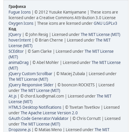
Графика
Fugue Icons
| © 2012 Yusuke Kamiyamane | These icons are
licensed under a Creative Commons Attribution 3.0 License
Oxygen Icons
| These icons are licensed under
GNU LGPLv3
Код
JQuery
| © John Resig | Licensed under
The MIT License (MIT)
hoverIntent
| © Brian Cherne | Licensed under
The MIT
License (MIT)
SCEditor
| © Sam Clarke | Licensed under
The MIT License
(MIT)
animaDrag
| © Abel Mohler | Licensed under
The MIT License
(MIT)
jQuery Custom Scrollbar
| © Maciej Zubala | Licensed under
The MIT License (MIT)
jQuery Responsive Slider
| © booncon ROCKETS | Licensed
under
The MIT License (MIT)
At.js
| © chord.luo@gmail.com | Licensed under
The MIT
License (MIT)
HTML5 Desktop Notifications
| © Tsvetan Tsvetkov | Licensed
under
The Apache License Version 2.0
GAuth Code Generator/Validator
| © Chris Cornutt | Licensed
under
The MIT License (MIT)
Dropzone.js
| © Matias Meno | Licensed under
The MIT