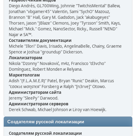
Разработчикам модов
Diego Andrés, GL700Wing, Johnnie "TwitchisMental" Ballew,
Jonathan "vbgamer45" Valentin, Sami "SychO" Mazouz,
Brannon "B" Hall, Gary M. Gadsdon, Jack "akabugeyes"
Thorsen, Jason "JBlaze" Clemons, Joey "Tyrsson" Smith, Kays,
Michael "Mick." Gomez, NanoSector, Ricky., Russell "NEND"
Najar и SA™.
Составителям документации
Michele "Illori" Davis, Irisado, AngelinaBelle, Chainy, Graeme
Spence и Joshua "groundup" Dickerson.
Локализаторам
Nikola "Dzonny" Novaković, m4z, Francisco "d3vcho"
Domínguez, Robert Monden и Relyana.
Маркетологам
Adish "(F.L.A.M.E.R)" Patel, Bryan "Runic" Deakin, Marcus
"cσσкιє мσηѕтєя" Forsberg и Ralph "[n3rve]" Otowo.
Администраторам сайта
Jeremy "SleePy" Darwood.
Администраторам серверов
Derek Schwab, Michael Johnson и Liroy van Hoewijk.
Создателям русской локализации
Создателям русской локализации