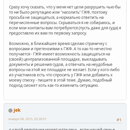
Сразу хочу сказать, что у меня нет цели разрушить чью-бы
то ни было репутацию или "насолить" ГЖФ, поэтому
просьба не защищаться, а нормально ответить на
перечисленные вопросы. Скрываться я не собираюсь, и
если мои контакты вам потребуются (пусть даже для суда) я
предоставлю их вам по первому запросу.
Возможно, в ближайшее время сделаю страничку с
вопросами и претензиями к ГЖФ. А то как-то нечестно
получается - ГЖФ имеет возможность защищаться на
(своей) централизованной площадке, выкладывать
документы и решения судов, а отвечать на неудобные
вопросы на этой же площадке не желает. Если у кого-либо
из участников есть что спросить у ГЖФ или добавить к
моему списку - пишите в этой теме. Думаю, подобный
подход сможет хоть как-то изменить ситуацию.
jek
января 08, 2015, 03:28:01
#1
о какой репутации может идти речь, если нашей семье