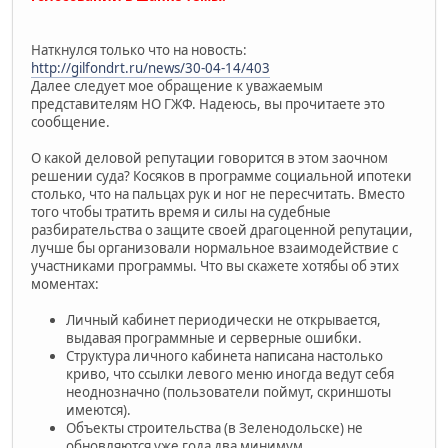
Наткнулся только что на новость:
http://gilfondrt.ru/news/30-04-14/403
Далее следует мое обращение к уважаемым
представителям НО ГЖФ. Надеюсь, вы прочитаете это
сообщение.
О какой деловой репутации говорится в этом заочном
решении суда? Косяков в программе социальной ипотеки
столько, что на пальцах рук и ног не пересчитать. Вместо
того чтобы тратить время и силы на судебные
разбирательства о защите своей драгоценной репутации,
лучше бы организовали нормальное взаимодействие с
участниками программы. Что вы скажете хотябы об этих
моментах:
Личный кабинет периодически не открывается,
выдавая программные и серверные ошибки.
Структура личного кабинета написана настолько
криво, что ссылки левого меню иногда ведут себя
неоднозначно (пользователи поймут, скриншоты
имеются).
Объекты строительства (в Зеленодольске) не
обновляются уже года два минимум.