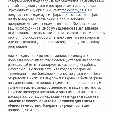
который могут подтвердить все участники. Единственный
способ общения участников программы и получения
"крупичной" информации - сайт
molodsemya.ru
, т.к.
получить необходимую информацию от вас ни в офисе,
ни по телефону невозможно. Вполне логично
предположить либо некомпетентность/безразличие
ваших сотрудников, либо умышленное замалчивание
информации. Что вы можете на это сказать? Есть у вас хоть
кто-то, кто способен обстоятельно ответить на вопросы
или все средства ушли на юристов, защищающих вашу
репутацию?
Дайте людям полную информацию, организуйте
нормальную компетентную систему ответов на вопросы,
рассказывайте что планируется, как проходит работа.
Неужели вы не понимаете, что когда в программе
"замешано" такое большое количество участников, без
открытости никак! Вся информация должна быть открыта
по умолчанию, все вопросы должны быть обработаны. Не
удивляйтесь, что люди сомневаются в вашей честности.
Никакие проверки внешними органами им ничего не
докажут, т.к. большой надежды на эти органы тоже нет.
Замените своего юриста на человека для связи с
общественностью.
Поверьте, он решит больше
вопросов, чем юрист.