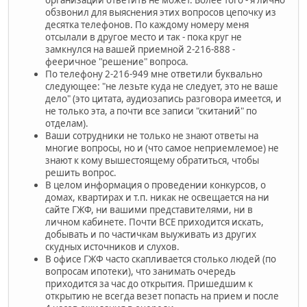
обзвонил для выяснения этих вопросов цепочку из
десятка телефонов. По каждому номеру меня
отсылали в другое место и так - пока круг не
замкнулся на вашей приемной 2-216-888 -
фееричное "решение" вопроса.
По телефону 2-216-949 мне ответили буквально
следующее: "не лезьте куда не следует, это не ваше
дело" (это цитата, аудиозапись разговора имеется, и
не только эта, а почти все записи "скитаний" по
отделам).
Ваши сотрудники не только не знают ответы на
многие вопросы, но и (что самое неприемлемое) не
знают к кому вышестоящему обратиться, чтобы
решить вопрос.
В целом информация о проведении конкурсов, о
домах, квартирах и т.п. никак не освещается на ни
сайте ГЖФ, ни вашими представителями, ни в
личном кабинете. Почти ВСЕ приходится искать,
добывать и по частичкам выуживать из других
скудных источников и слухов.
В офисе ГЖФ часто скапливается столько людей (по
вопросам ипотеки), что занимать очередь
приходится за час до открытия. Пришедшим к
открытию не всегда везет попасть на прием и после