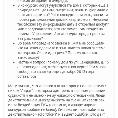
4 часов ожидания в очереди.
В конкурсах могут учувствовать дома, которых еще в
природе нет. Где нам, смертным, взять информацию
о таких квартирах? Раз в конкурсе они есть, значит и
проект расположения дома и квартир есть. Неужели
так сложно эту информацию дать в открытый доступ?
Или предполагается, что кто хочет - сам сходит на
прием в Управление Архитектуры города проекты
выпрашивать?
Во время последнего звонка в ГЖФ мне сообщили,
что на Зеленодольске испытывается новая система
конкурсов. О чем идет речь? Почему все опять
втихомолку?
Частный вопрос - почему дом по ул. Сайдашева, д. 15
(г. Зеленодольск) отсутствует в конкурсе? Там много
свободных квартир еще с декабря 2013 года
оставалось.
Могу сказать, что я полностью на стороне пользователя с
ником "Лират", о котором идет речь в заочном решении
суда (хотя и не имею к нему никакого отношения). Люди
действительно вынуждены жить на съемных квартирах
из-за бездействия ГЖФ (напомню, в январе-апреле
конкурсов вообще не было). Система личного кабинета
действительно часто "сбоит" и выдает ошибки. Это факт,