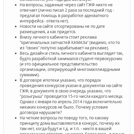
На вопросы, заданные через сайт ГЖФ никто не
отвечает (лично писал 2 раза за последний год -
предлагал помощь в разработке адекватного
интерфейса - ответа нет).
Новости на сайте отсортированы не по дате
размещения, а как придется.
Внизу личного кабинета стоит реклама
"оригинальных запчастей КАМАЗа" (видимо, кто-то
из "своих" попутно зарабатывает на рекламе).
Весь дизайн и стиль личного кабинета выглядит так,
будто разработкой занимался студент-первокурсник
(и это официальное представительство
организации, оперирующей многомиллиардными
суммами).
В договоре ипотеки указано, что порядок
проведения конкурсов указан в документах на сайте
ГЖФ, в документе в свою очередь указано, что
"розыгрыш" проводится 15-го числа каждого месяца.
Однако с января по апрель 2014 года включительно
никаких конкурсов не было. Почему условия
договора нарушаете?
На четкие вопросы по поводу того, по какому
принципу дома выставляются в конкурс, почему их
там нет, когда будут и т.д. и т.п. - никто в вашей
организации ответить не может. Более того - я лично