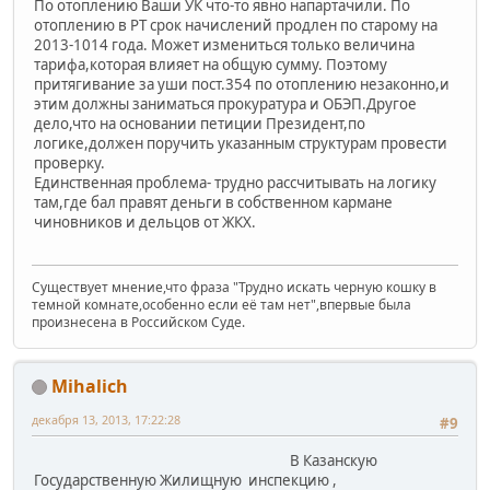
По отоплению Ваши УК что-то явно напартачили. По
отоплению в РТ срок начислений продлен по старому на
2013-1014 года. Может измениться только величина
тарифа,которая влияет на общую сумму. Поэтому
притягивание за уши пост.354 по отоплению незаконно,и
этим должны заниматься прокуратура и ОБЭП.Другое
дело,что на основании петиции Президент,по
логике,должен поручить указанным структурам провести
проверку.
Единственная проблема- трудно рассчитывать на логику
там,где бал правят деньги в собственном кармане
чиновников и дельцов от ЖКХ.
Существует мнение,что фраза "Трудно искать черную кошку в
темной комнате,особенно если её там нет",впервые была
произнесена в Российском Суде.
Mihalich
декабря 13, 2013, 17:22:28
#9
В Казанскую
Государственную Жилищную инспекцию ,