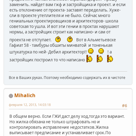
заменить. найдет вам гжф и застройщика и проект. и если
есть отклонение от проекта- заставят переделать. Хуже-
сли в проекте утеплителя и не было. Сейчас много
гениальных проектировщиков и архитекторов- школа
советская то ушла. И вот эти гении в проктах нарушают
нормы, а застройщик строит как написано- и сам от
проекта не отступает.
Вот в Альметьевске
Гафиат 58 - тамбуры обшиты минватой и тоненькая
штукатурка по ней- Дебил архитектор!!
! а
застройщик построил то что написано
Все в Ваших руках. Поэтому необходимо содержать их в чистоте
Mihalich
февраля 12, 2013, 14:03:18
#6
В общем верно. Если ГЖИ даст делу ход,тогда это вариант.
Но жилка обязана не только штрафовать но и
контролировать исправление недостатков.Жилка
выписывает предписание и устанавливает срок.По