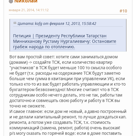
Nиколай
января 21, 2014, 14:11:12
#10
Цитата: kofg от февраля 12, 2013, 15:58:42
Петиция | Президенту Республики Татарстан
Минниханову Рустаму Нургалиевичу: Остановите
грабеж народа по отоплению.
Вот вам простой совет: хотите сами заниматься домом
(домами) -> создайте ТСЖ, если количество квартир
"участников" в ТСЖ будет меньше 100 то смысла особого
не будет (т.к. расходы на содержание ТСЖ будут заметно
больше чем сумма в квитанции при управлении УК), если
только кто-то из вас будет работать управляющим и кто-то
бухгалтером безвозмездно! Многие считают что в ТСЖ
сотрудникам особо нечего делать, это не так, работы там
достаточно и совмещать свою работу и работу в ТСЖ вы
точно не сможете.
И самое главное: если дом не новый, а давно построенный
и не делали капитальный ремонт, то лучше дождаться кап.
ремонта, а потом уже создавать ТСЖ, т.к. стоимость
коммуникаций (замена, ремонт, работа) очень высокая!
p/s могу сказать по горячей воде: если в доме поставить