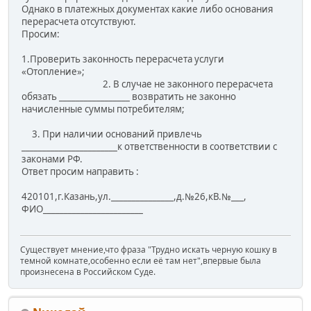
Однако в платежных документах какие либо основания
перерасчета отсутствуют.
Просим:
1.Проверить законность перерасчета услуги
«Отопление»;
2. В случае не законного перерасчета
обязать _________________ возвратить не законно
начисленные суммы потребителям;
3. При наличии оснований привлечь
_______________________к ответственности в соответствии с
законами РФ.
Ответ просим направить :
420101,г.Казань,ул._______________,д.№26,кВ.№___,
ФИО________________________
Существует мнение,что фраза "Трудно искать черную кошку в
темной комнате,особенно если её там нет",впервые была
произнесена в Российском Суде.