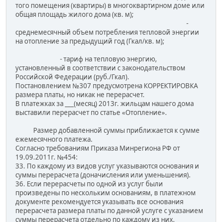
того помещения (квартиры) в многоквартирном доме или
общая площадь жилого дома (кв. м);
-
среднемесячный объем потребления тепловой энергии
на отопление за предыдущий год (Гкал/кв. м);
- тариф на тепловую энергию,
установленный в соответствии с законодательством
Российской Федерации (руб./Гкал).
Постановлением №307 предусмотрена КОРРЕКТИРОВКА
размера платы, но никак не перерасчет.
В платежках за ___(месяц) 2013г. жильцам нашего дома
выставили перерасчет по статье «Отопление».
Размер добавленной суммы приближается к сумме
ежемесячного платежа.
Согласно требованиям Приказа Минрегиона РФ от
19.09.2011г. №454:
33. По каждому из видов услуг указываются основания и
суммы перерасчета (доначисления или уменьшения).
36. Если перерасчеты по одной из услуг были
произведены по нескольким основаниям, в платежном
документе рекомендуется указывать все основания
перерасчета размера платы по данной услуге с указанием
суммы перерасчета отдельно по каждому из них.