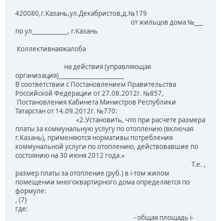
420080,г.Казань,ул.Декабристов,д.№179
от жильцов дома №___
по ул____________, г.Казань
Коллективнаяжалоба
на действия (управляющая
организация)______________________
В соответствии с Постановлением Правительства
Российской Федерации от 27.08.2012г. №857,
Постановления Кабинета Министров Республики
Татарстан от 14.09.2012г. №770:
«2.Установить, что при расчете размера
платы за коммунальную услугу по отоплению (включая
г.Казань), применяются нормативы потребления
коммунальной услуги по отоплению, действовавшие по
состоянию на 30 июня 2012 года.»
Т.е. ,
размер платы за отопление (руб.) в i-том жилом
помещении многоквартирного дома определяется по
формуле:
, (7)
где:
- общая площадь i-