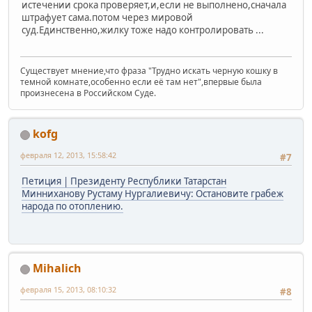
истечении срока проверяет,и,если не выполнено,сначала
штрафует сама.потом через мировой
суд.Единственно,жилку тоже надо контролировать ...
Существует мнение,что фраза "Трудно искать черную кошку в
темной комнате,особенно если её там нет",впервые была
произнесена в Российском Суде.
kofg
февраля 12, 2013, 15:58:42
#7
Петиция | Президенту Республики Татарстан
Минниханову Рустаму Нургалиевичу: Остановите грабеж
народа по отоплению.
Mihalich
февраля 15, 2013, 08:10:32
#8