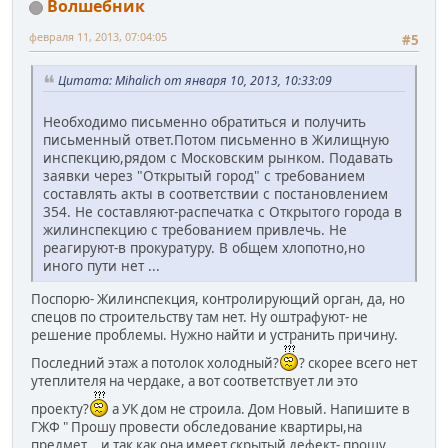
Волшебник
февраля 11, 2013, 07:04:05
#5
Цитата: Mihalich от января 10, 2013, 10:33:09
Необходимо письменно обратиться и получить
письменный ответ.Потом письменно в Жилищную
инспекцию,рядом с Московским рынком. Подавать
заявки через "Открытый город" с требованием
составлять акты в соответствии с постановлением
354. Не составляют-распечатка с Открытого города в
жилинспекцию с требованием привлечь. Не
реагируют-в прокуратуру. В общем хлопотно,но
иного пути нет ...
Поспорю- Жилинспекция, контролирующий орган, да, но
спецов по строительству там нет. Ну оштрафуют- не
решение проблемы. Нужно найти и устранить причину.
Последний этаж а потолок холодный?
? скорее всего нет
утеплителя на чердаке, а вот соответствует ли это
проекту?
а УК дом не строила. Дом Новый. Напишите в
ГЖФ " Прошу провести обследование квартиры,на
предмет... и так как она имеет скрытый дефект- прошу