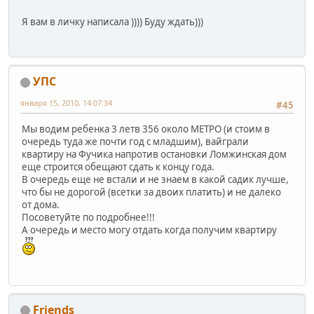
Я вам в личку написала )))) Буду ждать)))
УПС
января 15, 2010, 14:07:34
#45
Мы водим ребенка 3 летв 356 около МЕТРО (и стоим в
очередь туда же почти год с младшим), вайграли
квартиру на Фучика напротив остановки Ломжинская дом
еще строится обещают сдать к концу года.
В очередь еще не встали и не знаем в какой садик лучше,
что бы не дорогой (всетки за двоих платить) и не далеко
от дома.
Посоветуйте по подробнее!!!
А очередь и место могу отдать когда получим квартиру
Friends