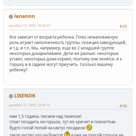
lanannn
декабря 15, 2009, 20:46:03
#35
Все зависит от возраста ребенка. Плюс немаловажную
роль играет наполненность группы, позиция заведующей,
и т.д. и т.п. Мы, например, еще во 2 младшей группе
некоторых докармливаем. Дети же разные: некоторые
устают, некоторых дома кормят, поэтому они ленятся. А к
горшку и в садике могут приучить. Сколько вашему
ребенку?
LI$ENOK
декабря 15, 2009, 23:05:16
#36
нам 1,5 годика. писаем над тазиком!
стоит посадить на горшок, тут же кричит и плачет!как
будто голой попой на кактус посадили
такое чуство что он боится!
я уже на другой горшок на