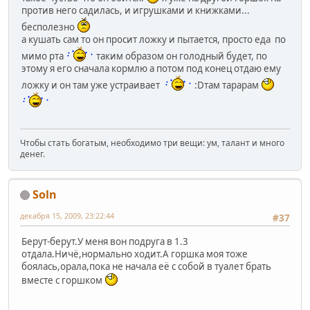
против него садилась, и игрушками и книжками...
бесполезно
а кушать сам то он просит ложку и пытается, просто еда по
мимо рта
таким образом он голодный будет, по
этому я его сначала кормлю а потом под конец отдаю ему
ложку и он там уже устраивает
:Dтам тарарам
Чтобы стать богатым, необходимо три вещи: ум, талант и много
денег.
Soln
декабря 15, 2009, 23:22:44
#37
Берут-берут.У меня вон подруга в 1.3
отдала.Ничё,нормально ходит.А горшка моя тоже
боялась,орала,пока не начала её с собой в туалет брать
вместе с горшком