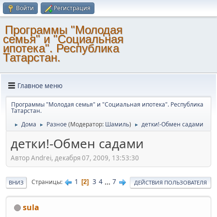
Войти
Регистрация
Программы "Молодая
семья" и "Социальная
ипотека". Республика
Татарстан.
Главное меню
Программы "Молодая семья" и "Социальная ипотека". Республика
Татарстан.
Дома
Разное
(Модератор:
Шамиль
)
детки!-Обмен садами
►
►
►
детки!-Обмен садами
Автор Andrei, декабря 07, 2009, 13:53:30
1
3
4
...
7
Страницы
2
ВНИЗ
ДЕЙСТВИЯ ПОЛЬЗОВАТЕЛЯ
sula