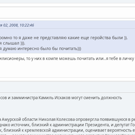
 02, 2008, 10:22:46
кромно то я даже не представляю какие еще геройства были )).
 слышал ))).
 я думаю интересно было бы почитать)))
илисионеры, то у них в компе можешь почитать или..я тебе в личку 
сов и замминистра Камиль Исхаков могут сменить должность
а Амурской области Николая Колесова опровергла появившуюся в 
Однако источник, близкий к администрации Президента, и депутат Г
ик, близкий к кремлевской администрации, оценивает вероятность е