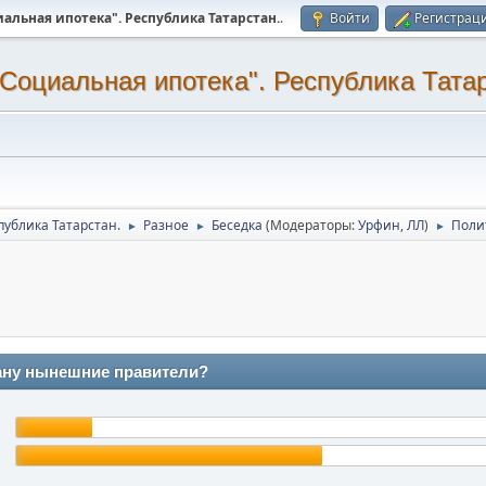
альная ипотека". Республика Татарстан.
.
Войти
Регистрац
Социальная ипотека". Республика Татар
публика Татарстан.
Разное
Беседка
(Модераторы:
Урфин
,
ЛЛ
)
Поли
►
►
►
рану нынешние правители?