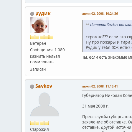
рудик
июня 02, 2008, 10:24:36
Цитата: Savkov от июня
скромно??? если это с
Ну про пожары и гири я
Ветеран
Рудик у тебя ЖЖ есть?
Сообщения: 1 080
казнить нельзя
Ты, если есть знакомые м
помиловать
Записан
Savkov
июня 02, 2008, 11:13:41
Губернатор Николай Коле
31 мая 2008 г.
Пресс-служба губернатор
заявление об отставке. 
отставке. Другой источн
Старожил