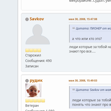
микрорайоне..Судья с умно
Savkov
мая 30, 2008, 15:47:08
Цитата: ПИОНЕР от мая 
а что или кто это?
люди которые за тобой н
знают про все....
Старожил
Сообщения: 490
Записан
рудик
мая 30, 2008, 15:49:03
Цитата: Savkov от мая 
люди которые за тобо
понять что знают про вс
Ветеран