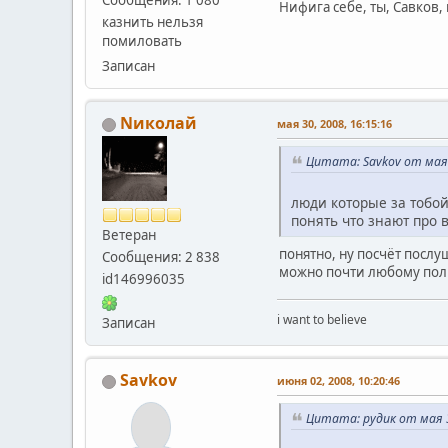
Сообщения: 1 080
Нифига себе, ты, Савков,
казнить нельзя
помиловать
Записан
Nиколай
мая 30, 2008, 16:15:16
Цитата: Savkov от мая 
люди которые за тобо
понять что знают про вс
Ветеран
понятно, ну посчёт посл
Сообщения: 2 838
можно почти любому поль
id146996035
i want to believe
Записан
Savkov
июня 02, 2008, 10:20:46
Цитата: рудик от мая 3