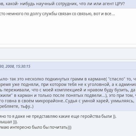
ов, какой- нибудь научный сотрудник, что ли или агент ЦРУ?
то немного по долгу службы связан со связью, вот и все...
0, 2008, 15:30:15
ыло- так это несколко подкинутых грамм в кармане( "спасло" то, 
 время уже подняли, при котором тебя не к уголовной, а к админ
нь переживали, что с моей комплекцией и нравом буду бузить, да
жили" в карман и только после понятых подвели...), это при том
го говна в своём микрорайоне..Судья с умной харей, ухмыляясь, н
ребляете, тьфу..)
мно то я даже не представляю какие еще геройства были )).
ышал ))).
думаю интересно было бы почитать)))