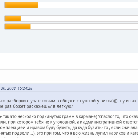
30, 2008, 15:24:28
ко разборки с учатсковым в общаге с пушкой у виска)))). ну и та
не раз божет раскажешь? в легкую?
- так это несколко подкинутых грамм в кармане( "спасло" то, что ока
яли, при котором тебя не к уголовной, а к административной ответс
омплекцией и нравом буду бузить, да куда бузить- то , если сначал
нятых подвели...), это при том, что я всю жизнь лупил нариков и ка