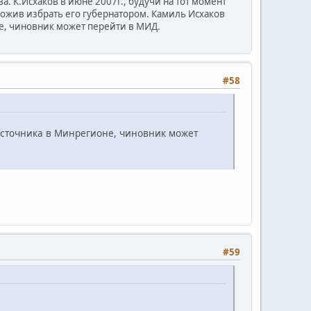
. К.Исхаков в июне 2007г., будучи на тот момент
ожив избрать его губернатором. Камиль Исхаков
не, чиновник может перейти в МИД.
#58
источника в Минрегионе, чиновник может
#59