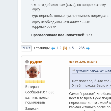
я много добился сам (сама), но вопреки этому
курсу
курс верный, только нужно немного подождать
курсу необходимы незначительные
корректировки
Проголосовало пользователей:
123
1
2
4
5
...
235
Страницы
3
ВНИЗ
рудик
мая 30, 2008, 15:30:15
Цитата: Savkov от мая 
нет повезло, было толь
У тебя похоже было и 
Ветеран
Сообщения: 1 080
Самое "простое", что было
казнить нельзя
веса в то время уже подн
помиловать
переживали, что с моей к
карман и только после по
Записан