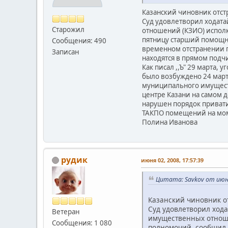
Казанский чиновник отст
Суд удовлетворил ходата
Старожил
отношений (КЗИО) испол
пятницу старший помощни
Сообщения: 490
временном отстранении п
Записан
находятся в прямом подч
Как писал ,,Ъ" 29 марта
было возбуждено 24 март
муниципального имуществ
центре Казани на самом 
нарушен порядок привати
ТАКПО помещений на момен
Полина Иванова
рудик
июня 02, 2008, 17:57:39
Цитата: Savkov от июня
Казанский чиновник о
Суд удовлетворил ход
Ветеран
имущественных отноше
Сообщения: 1 080
полномочий, сообщил 