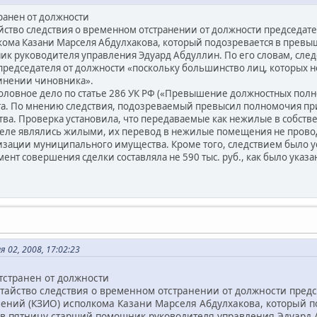
ранен от должности
йство следствия о временном отстранении от должности председа
кома Казани Марселя Абдулхакова, который подозревается в прев
к руководителя управления Эдуард Абдуллин. По его словам, следс
редседателя от должности «поскольку большинство лиц, которых н
инении чиновника».
, уголовное дело по статье 286 УК РФ («Превышение должностных по
а. По мнению следствия, подозреваемый превысил полномочия при
а. Проверка установила, что передаваемые как нежилые в собств
деле являлись жилыми, их перевод в нежилые помещения не прово
зации муниципального имущества. Кроме того, следствием было у
т совершения сделки составляла не 590 тыс. руб., как было указано
 02, 2008, 17:02:23
тстранен от должности
атайство следствия о временном отстранении от должности пред
ний (КЗИО) исполкома Казани Марселя Абдулхакова, который 
в пятницу старший помощник руководителя управления Эдуард Аб