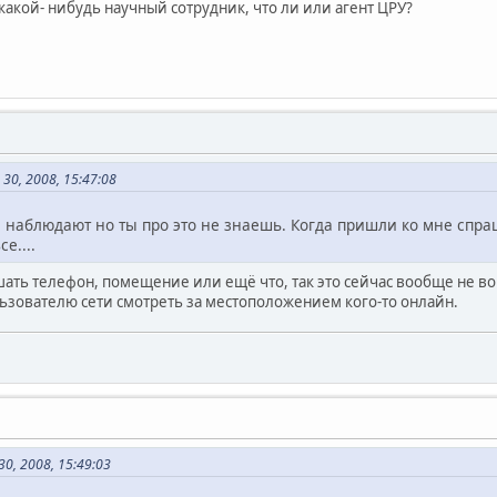
 какой- нибудь научный сотрудник, что ли или агент ЦРУ?
30, 2008, 15:47:08
й наблюдают но ты про это не знаешь. Когда пришли ко мне спр
е....
ушать телефон, помещение или ещё что, так это сейчас вообще не в
зователю сети смотреть за местоположением кого-то онлайн.
0, 2008, 15:49:03