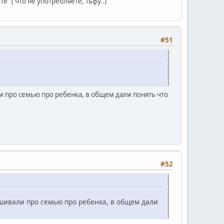
е" ( что не употребляете, тьфу..)
#51
и про семью про ребенка, в общем дали понять что
#52
ашивали про семью про ребенка, в общем дали