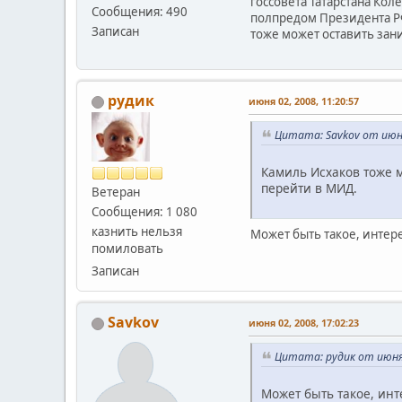
госсовета Татарстана Кол
Сообщения: 490
полпредом Президента РФ
Записан
тоже может оставить зан
рудик
июня 02, 2008, 11:20:57
Цитата: Savkov от июня
Камиль Исхаков тоже 
перейти в МИД.
Ветеран
Сообщения: 1 080
казнить нельзя
Может быть такое, интере
помиловать
Записан
Savkov
июня 02, 2008, 17:02:23
Цитата: рудик от июня 
Может быть такое, инт