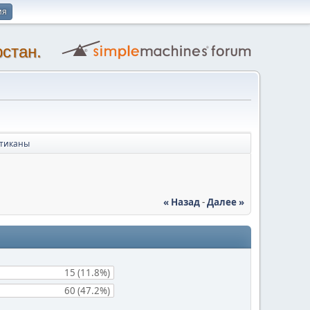
ия
стан.
тиканы
« Назад
-
Далее »
15 (11.8%)
60 (47.2%)