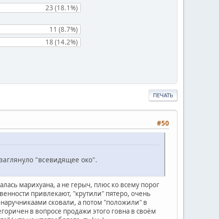
23 (18.1%)
11 (8.7%)
18 (14.2%)
ПЕЧАТЬ
#50
к заглянуло "всевидящее око".
залась марихуана, а не герыч, плюс ко всему порог
твенности привлекают, "крутили" пятеро, очень
а наручникаами сковали, а потом "положили" в
тегоричен в вопросе продажи этого говна в своём