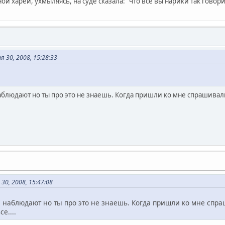
й харей, ухмыляясь, на суде сказала: "что все вы нарики так говорит
30, 2008, 15:28:33
аблюдают но ты про это не знаешь. Когда пришли ко мне спрашивал
30, 2008, 15:47:08
й наблюдают но ты про это не знаешь. Когда пришли ко мне спр
е....