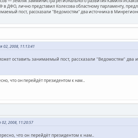
есов — земляк замминистра регионального развития Камиля Исхакова
 в ДФО, лично представил Колесова областному парламенту, предл
имаемый пост, рассказали "Ведомостям" два источника в Минрегио
 02, 2008, 11:13:41
может оставить занимаемый пост, рассказали "Ведомостям" два 
сно, что он перейдёт президентом к нам..
02, 2008, 11:20:57
ересно, что он перейдёт президентом к нам..