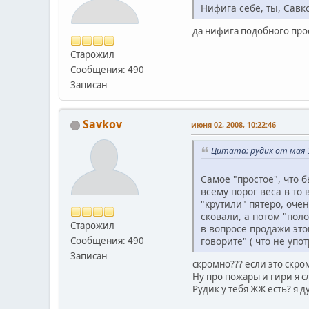
Нифига себе, ты, Савк
да нифига подобного прос
Старожил
Сообщения: 490
Записан
Savkov
июня 02, 2008, 10:22:46
Цитата: рудик от мая 3
Самое "простое", что б
всему порог веса в то
"крутили" пятеро, оче
сковали, а потом "поло
Старожил
в вопросе продажи это
говорите" ( что не упот
Сообщения: 490
Записан
скромно??? если это скро
Ну про пожары и гири я сл
Рудик у тебя ЖЖ есть? я 