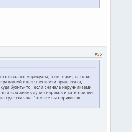
#55
что оказалась марихуана, а не герыч, плюс ко
истративной ответственности привлекают,
 куда бузить- то , если сначала наручникаами
, что я всю жизнь лупил нариков и категоричен
а суде сказала: "что все вы нарики так