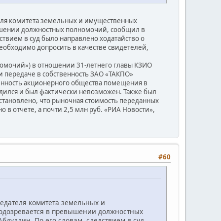
теля комитета земельных и имущественных
ышении должностных полномочий, сообщил в
твием в суд было направлено ходатайство о
еобходимо допросить в качестве свидетелей,
лномочий») в отношении 31-летнего главы КЗИО
 передаче в собственность ЗАО «ТАКПО»
енность акционерного общества помещения в
дился и был фактически невозможен. Также был
становлено, что рыночная стоимость переданных
 в отчете, а почти 2,5 млн руб. «РИА Новости»,
#60
седателя комитета земельных и
подозревается в превышении должностных
дуллин. По его словам, следствием в суд