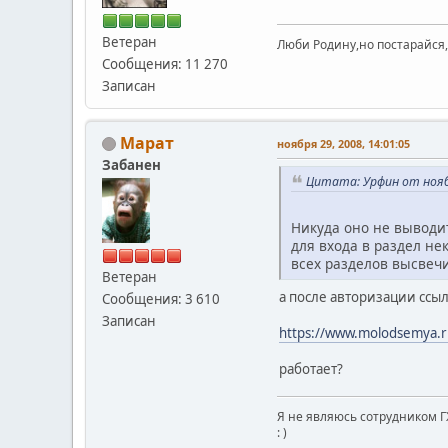
Ветеран
Люби Родину,но постарайся,
Сообщения: 11 270
Записан
Марат
ноября 29, 2008, 14:01:05
Забанен
Цитата: Урфин от ноябр
Никуда оно не выводит
для входа в раздел нек
всех разделов высвечи
Ветеран
а после авторизации ссы
Сообщения: 3 610
Записан
https://www.molodsemya.r
работает?
Я не являюсь сотрудником Г
: )