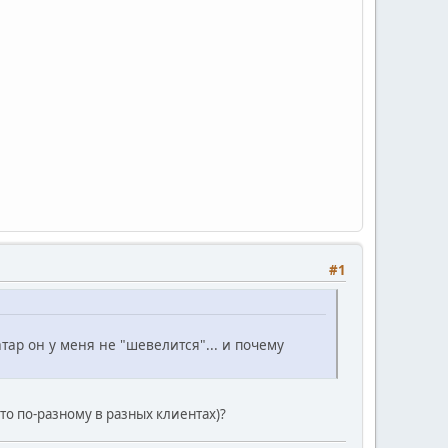
#1
тар он у меня не "шевелится"... и почему
-то по-разному в разных клиентах)?