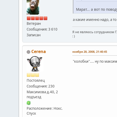
Марат... а вот по пово
а какие именно надо, а т
Ветеран
Сообщения: 3 610
Я не являюсь сотрудником Г
Записан
: )
Сerena
ноября 28, 2008, 21:40:45
"колобки".... ну по макс
Постоялец
Сообщения: 230
Максимова д.40, 2
подъезд
Расположение: Нокс.
Спуск