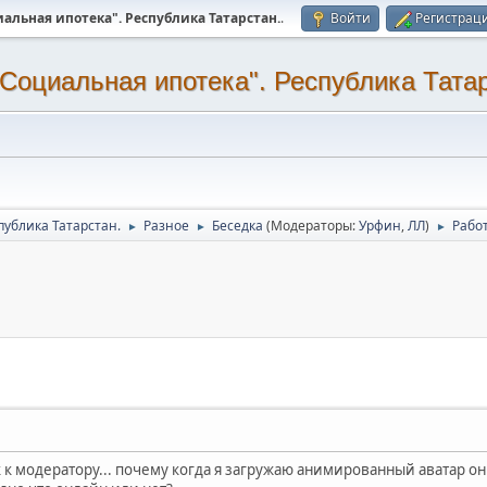
альная ипотека". Республика Татарстан.
.
Войти
Регистрац
Социальная ипотека". Республика Татар
публика Татарстан.
Разное
Беседка
(Модераторы:
Урфин
,
ЛЛ
)
Рабо
►
►
►
к к модератору... почему когда я загружаю анимированный аватар он 