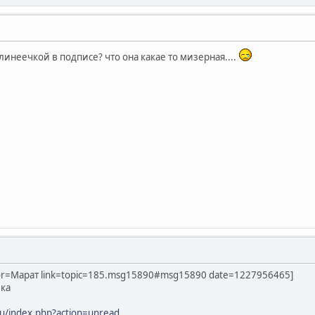
 линеечкой в подписе? что она какае то мизерная....
hor=Марат link=topic=185.msg15890#msg15890 date=1227956465]
лка
u/index.php?action=unread