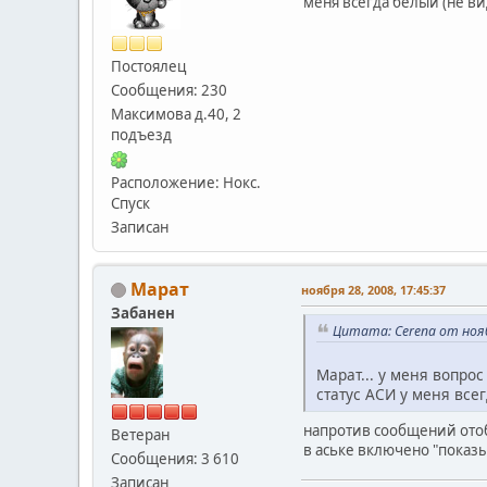
меня всегда белый (не ви
Постоялец
Сообщения: 230
Максимова д.40, 2
подъезд
Расположение: Нокс.
Спуск
Записан
Марат
ноября 28, 2008, 17:45:37
Забанен
Цитата: Сerena от нояб
Марат... у меня вопро
статус АСИ у меня все
напротив сообщений отоб
Ветеран
в аське включено "показы
Сообщения: 3 610
Записан