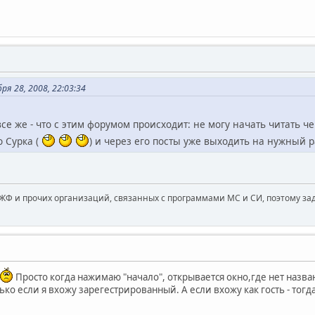
я 28, 2008, 22:03:34
все же - что с этим форумом происходит: не могу начать читать ч
 Сурка (
) и через его посты уже выходить на нужный
ЖФ и прочих организаций, связанных с программами МС и СИ, поэтому за
Просто когда нажимаю "начало", открывается окно,где нет назва
лько если я вхожу зарегестрированный. А если вхожу как гость - тогд