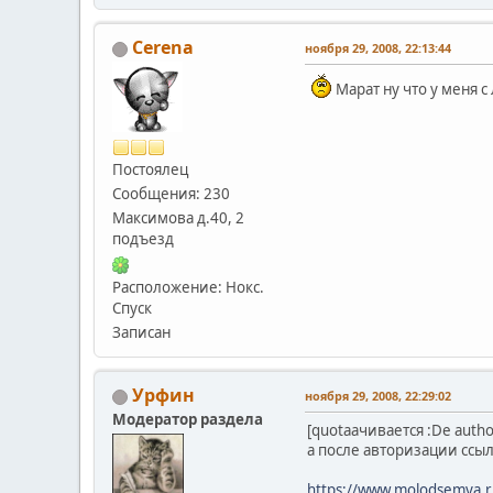
Сerena
ноября 29, 2008, 22:13:44
Марат ну что у меня с
Постоялец
Сообщения: 230
Максимова д.40, 2
подъезд
Расположение: Нокс.
Спуск
Записан
Урфин
ноября 29, 2008, 22:29:02
Модератор раздела
[quotаачивается :De aut
а после авторизации ссы
https://www.molodsemya.r