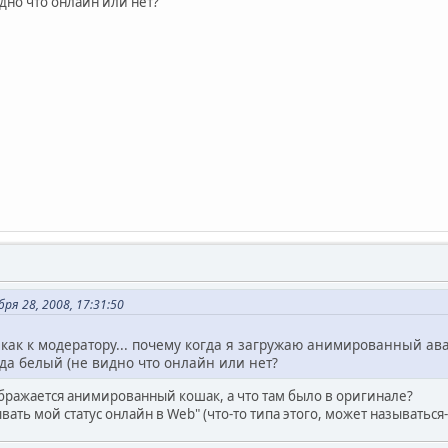
дно что онлайн или нет?
ря 28, 2008, 17:31:50
с как к модератору... почему когда я загружаю анимированный ава
гда белый (не видно что онлайн или нет?
ражается анимированный кошак, а что там было в оригинале?
вать мой статус онлайн в Web" (что-то типа этого, может называться