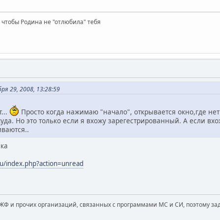
 чтобы Родина не "отлюбила" тебя
я 29, 2008, 13:28:59
...
Просто когда нажимаю "начало", открывается окно,где нет
уда. Но это только если я вхожу зарегестрированный. А если вхож
ваются..
лка
u/index.php?action=unread
ЖФ и прочих организаций, связанных с программами МС и СИ, поэтому за