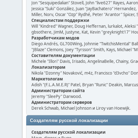
Jon "Sesquipedalian" Stovell, John "live627" Rayes, Aar
Jessica "Suki" González, Juan "JayBachatero" Hernandez
Miller, Norv, Oscar "Ozp" Rydhé, Peter "Arantor" Spicer,
Специалистам поддержки
Will "Kindred" Wagner, Doug Heffernan, lurkalot, Aleksi
gbsothere, JimM, Justyne, Kat, Kevin "greyknight17" Hou
Разработчикам модов
Diego Andrés, GL700Wing, Johnnie "TwitchisMental" Bal
"JBlaze" Clemons, Joey "Tyrsson" Smith, Kays, Michael "M
Составителям документации
Michele "Illori" Davis, Irisado, AngelinaBelle, Chainy,
Локализаторам
Nikola "Dzonny" Novaković, m4z, Francisco "d3vcho" D
Маркетологам
Adish "(F.L.A.M.E.R)" Patel, Bryan "Runic" Deakin, Marc
Администраторам сайта
Jeremy "SleePy" Darwood.
Администраторам серверов
Derek Schwab, Michael Johnson и Liroy van Hoewijk.
Создателям русской локализации
Создателям русской локализации