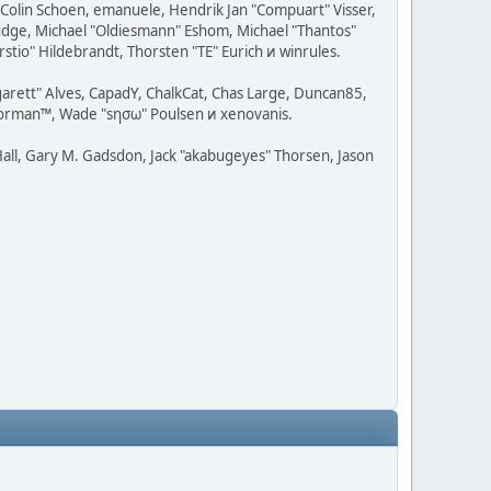
, Colin Schoen, emanuele, Hendrik Jan "Compuart" Visser,
udge, Michael "Oldiesmann" Eshom, Michael "Thantos"
stio" Hildebrandt, Thorsten "TE" Eurich и winrules.
rgarett" Alves, CapadY, ChalkCat, Chas Large, Duncan85,
 Storman™, Wade "sησω" Poulsen и xenovanis.
all, Gary M. Gadsdon, Jack "akabugeyes" Thorsen, Jason