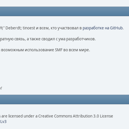
o 尚" Deberdt; tinoest и всем, кто участвовал в
разработке на GitHub
.
ратную связь, а также сводил с ума разработчиков.
ла возможным использование SMF во всем мире.
!
are licensed under a Creative Commons Attribution 3.0 License
Lv3