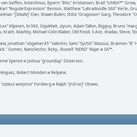
on van Geffen, Antechinus, Bjoern "Bloc" Kristiansen, Brad "IchBin™" Grow
, Karl "RegularExpression" Benson, Matthew "Labradoodle-360" Kerle, Gr
 Selman "[SiNaN]" Eser, Shawn Bulen, Shitiz "Dragooon" Garg, Theodore "Or
 "Lex" Kilpinen, br360, GigaWatt, ziycon, Adam Tallon, Bigguy, Bruno "ma
, Krash, Mashby, Michael Colin Blaber, Old Fossil, S-Ace, shadav, Steve,
lew, Jonathan "vbgamer45" Valentin, Sami "SychO" Mazouz, Brannon "B" H
ick." Gomez, NanoSector, Ricky., Russell "NEND" Najar и SA™.
 Graeme Spence и Joshua "groundup" Dickerson.
omínguez, Robert Monden и Relyana.
us "cσσкιє мσηѕтєя" Forsberg и Ralph "[n3rve]" Otowo.