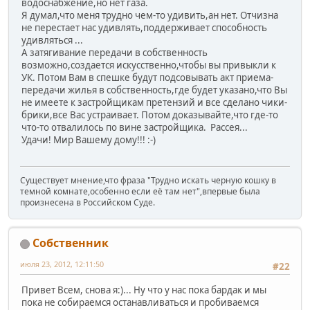
водоснабжение,но нет газа.
Я думал,что меня трудно чем-то удивить,ан нет. Отчизна
не перестает нас удивлять,поддерживает способность
удивляться ...
А затягивание передачи в собственность
возможно,создается искусственно,чтобы вы привыкли к
УК. Потом Вам в спешке будут подсовывать акт приема-
передачи жилья в собственность,где будет указано,что Вы
не имеете к застройщикам претензий и все сделано чики-
брики,все Вас устраивает. Потом доказывайте,что где-то
что-то отвалилось по вине застройщика. Рассея...
Удачи! Мир Вашему дому!!! :-)
Существует мнение,что фраза "Трудно искать черную кошку в
темной комнате,особенно если её там нет",впервые была
произнесена в Российском Суде.
Собственник
июля 23, 2012, 12:11:50
#22
Привет Всем, снова я:)... Ну что у нас пока бардак и мы
пока не собираемся останавливаться и пробиваемся