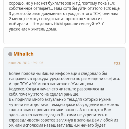
хорошо, но у нас нет бухгалтеров и т д поэтому пока ТСЖ
собственное отпадает... Нам хотя бы уйти от этого ТСЖ еще
3 дома собирают документы от ухода с этого ТСЖ, они нам
2 месяц не могут предоставит протокол что мы их
выбирали... Что делать НАМ дальше советуйте?. С
уважением житель дома.
Mihalich
июля 26, 2012, 19:01:05
#23
Более половины Вашей информации следовало бы
направить в прокуратуру,особенно по размещению офиса.
А про ТСЖ и УК много написано в Жилищном
Кодексе.Когда я начал его читать,то разозлился на
себя,почему этого не сделал раньше.
Вы подняли много актуальных тем,для которых нужна
чуть-ли не отдельная тема,но даже обсуждение возможно
только зная первоисточники-законы.А от того,что Вам
здесь что-то насоветуют,но Вы сами не укрепитесь в
справедливости советов заглянув в законы,Вам любой из
УК или исполкома навешает лапши,и нечего будет