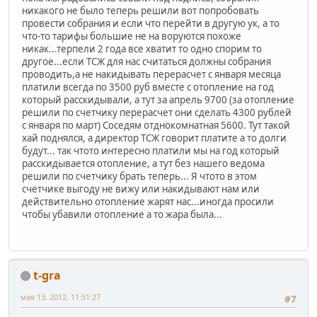
никакого не было теперь решили вот попробовать
провести собрания и если что перейти в другую ук, а то
что-то тарифы большие не на воруются похоже
никак...терпели 2 года все хватит то одно спорим то
другое...если ТСЖ для нас считаться должны собрания
проводить,а не накидывать перерасчет с января месяца
платили всегда по 3500 руб вместе с отопление на год
который расскидывали, а тут за апрель 9700 (за отопление
решили по счетчику перерасчет они сделать 4300 рублей
с января по март) Соседям отднокомнатная 5600. Тут такой
хай поднялся, а директор ТСЖ говорит платите а то долги
будут... так чтото интересно платили мы на год который
расскидывается отопление, а тут без нашего ведома
решили по счетчику брать теперь... Я чтото в этом
счетчике выгоду не вижу или накидывают нам или
действительно отопление жарят нас...иногда просили
чтобы убавили отопление а то жара была...
t-gra
мая 13, 2012, 11:51:27
#7