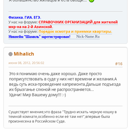
А большинство жильцов и есть овощи...
Физика. ГИА. ЕГЭ.
У нас на форуме:
СПРАВОЧНИК ОРГАНИЗАЦИЙ для жителей
мкр-на на 2-й Азинской.
У нас на форуме:
Порядок осмотра и приемки квартиры.
Никнейм "Шамиль" зарегистрирован!
Nick-Name.Ru
Mihalich
июня 08, 2012, 20:56:02
#16
Это я понимаю очень даже хорошо. Даже просто
поприсутствовать в суде у них нет времени и желания.А
ведь суть иска-проведение капремонта.Дальше подъезда
их брызганье слюной не распространяется...
Удачи! Мир Вашему дому!!! :-)
Существует мнение,что фраза "Трудно искать черную кошку в
темной комнате,особенно если её там нет",впервые была
произнесена в Российском Суде.