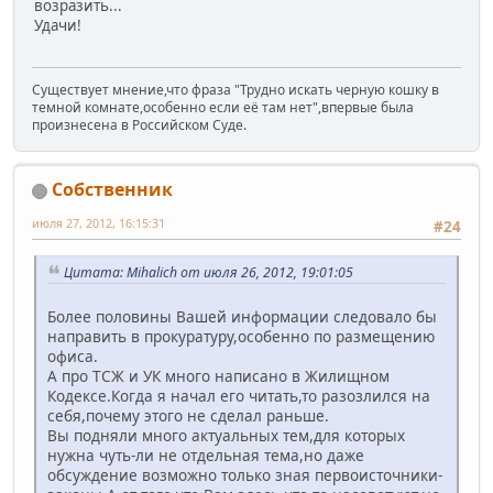
возразить...
Удачи!
Существует мнение,что фраза "Трудно искать черную кошку в
темной комнате,особенно если её там нет",впервые была
произнесена в Российском Суде.
Собственник
июля 27, 2012, 16:15:31
#24
Цитата: Mihalich от июля 26, 2012, 19:01:05
Более половины Вашей информации следовало бы
направить в прокуратуру,особенно по размещению
офиса.
А про ТСЖ и УК много написано в Жилищном
Кодексе.Когда я начал его читать,то разозлился на
себя,почему этого не сделал раньше.
Вы подняли много актуальных тем,для которых
нужна чуть-ли не отдельная тема,но даже
обсуждение возможно только зная первоисточники-