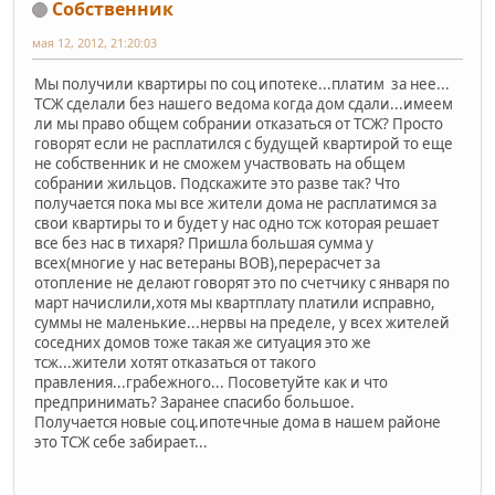
Собственник
мая 12, 2012, 21:20:03
Мы получили квартиры по соц ипотеке...платим за нее...
ТСЖ сделали без нашего ведома когда дом сдали...имеем
ли мы право общем собрании отказаться от ТСЖ? Просто
говорят если не расплатился с будущей квартирой то еще
не собственник и не сможем участвовать на общем
собрании жильцов. Подскажите это разве так? Что
получается пока мы все жители дома не расплатимся за
свои квартиры то и будет у нас одно тсж которая решает
все без нас в тихаря? Пришла большая сумма у
всех(многие у нас ветераны ВОВ),перерасчет за
отопление не делают говорят это по счетчику с января по
март начислили,хотя мы квартплату платили исправно,
суммы не маленькие...нервы на пределе, у всех жителей
соседних домов тоже такая же ситуация это же
тсж...жители хотят отказаться от такого
правления...грабежного... Посоветуйте как и что
предпринимать? Заранее спасибо большое.
Получается новые соц.ипотечные дома в нашем районе
это ТСЖ себе забирает...