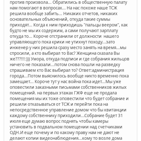
против произвола... Обратились в общественную палату
нам помогают в вопросах... На нас похоже наше ТСЖ
решила вообще забить... Никаких отчетов, никаких
основательных объяснений, откуда такие суммы
приходят... Когда к ним приходишь "пальцы веером", как
будто не мы их содержим, а сами получают зарплату
откуда то... Короче отстранили от должности нашего
управляющего пока крики не утихнут походу...зато
инженер у них решила сразу место занять на время...мы
спросили, а кто выбирал то Вас? Женщина сказала Вы
же???!!!:))) Умора, откуда подписи и где собрания жильцов
ничего не показали...потом снова пошли на разведку
спрашиваем кто Вас выбирал то? Ответ:администрация
города...Потом выяснилось вообще никто временно пока
замещает... Короче тут у нас война пока идет...Мы уже
оповестили заказными письмами собственников жилых
помещений. на первых этажах ГЖФ еще не продала
помещения мы их тоже оповестили что будет собрание и
решили отказываться от ТСЖ и перейти пока на
непосредственное управление домом что бы квитанции
каждому собственнику приходили...Собрание будет 31
июля еще думаю вопрос поднять чтобы камеры
установить в подвальном помещении над счетчиками
ОДН.И еще почему и по какому праву нам не дают не
делают копии видеонаблюдения...кому то возле дома