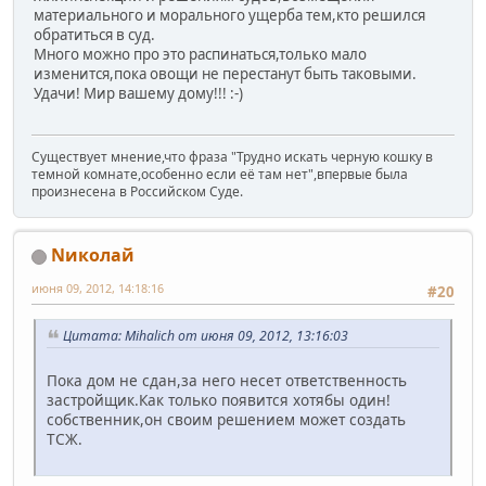
материального и морального ущерба тем,кто решился
обратиться в суд.
Много можно про это распинаться,только мало
изменится,пока овощи не перестанут быть таковыми.
Удачи! Мир вашему дому!!! :-)
Существует мнение,что фраза "Трудно искать черную кошку в
темной комнате,особенно если её там нет",впервые была
произнесена в Российском Суде.
Nиколай
июня 09, 2012, 14:18:16
#20
Цитата: Mihalich от июня 09, 2012, 13:16:03
Пока дом не сдан,за него несет ответственность
застройщик.Как только появится хотябы один!
собственник,он своим решением может создать
ТСЖ.