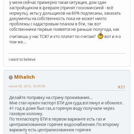
у меня сейчас примерно такая ситуация, дом сдан
застройщиком в феврале (принят госкомиссией - всё
нормуль), акты у дольщиков на 80% подписаны, заказать
документы на собственность пока не может никто
проблемы с кадастровым планом в бти, так вот
собственники первые появятся не раньше полугода, как
считаешь у нас ТСЖ? и кто платит по счетам?
вот и я о
том-же...
i want to believe
Mihalich
июня 09, 2012, 16:09:06
#21
Делайте поправку на страну проживания...
Мне стал нужен паспорт БТИ для суда,взглянул и обомлел.
41 год в доме был газ,а горячую воду получали через
газовую колонку.
По техпаспорту БТИ в первом варианте есть газ и
централизованное горячее водоснабжение.По второму
варианту есть централизованное горячее