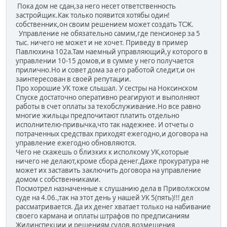
Пока дом не сдан,за него несет ответственность
застройщик.Как только появится хотябы один!
собственник,он своим решением может создать ТСЖ.
Управление не обязательно самим,где пенсионер за 5
тыс. ничего не может и не хочет. Приведу в пример
Павлюхина 102а.Там наемный управляющий,у которого в
управлении 10-15 домов,и в сумме у него получается
прилично.Но и совет дома за его работой следит,и он
заинтересован в своей репутации.
Про хорошие УК тоже слышал. У сестры на Ноксинском
Спуске достаточно оперативно реагируют и выполняют
работы в счет оплаты за техобслуживание.Но все равно
многие жильцы предпочитают платить отдельно
исполнителю-привычка,что так надежнее. И отчеты о
потраченных средствах приходят ежегодно,и договора на
управление ежегодно обновляются.
Чего не скажешь о близких к исполкому УК,которые
ничего не делают,кроме сбора денег.Даже прокуратура не
может их заставить заключить договора на управление
домом с собственниками.
Посмотрел назначенные к слушанию дела в Приволжском
суде на 4.06.,так на этот день у нашей УК 5(пять)!!! дел
рассматривается. Да их денег хватает только на набивание
своего кармана и оплаты штрафов по предписаниям
Жилинспекции и решениям судов,возмещения