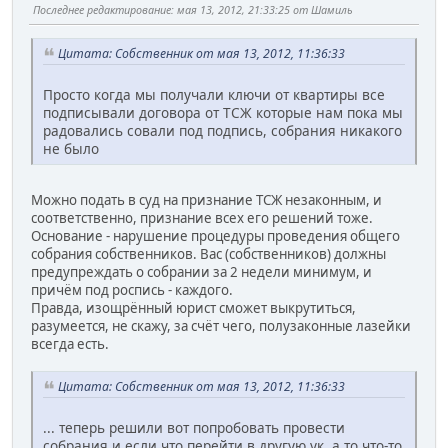
Последнее редактирование
: мая 13, 2012, 21:33:25 от Шамиль
Цитата: Собственник от мая 13, 2012, 11:36:33
Просто когда мы получали ключи от квартиры все
подписывали договора от ТСЖ которые нам пока мы
радовались совали под подпись, собрания никакого
не было
Можно подать в суд на признание ТСЖ незаконным, и
соответственно, признание всех его решений тоже.
Основание - нарушение процедуры проведения общего
собрания собственников. Вас (собственников) должны
предупреждать о собрании за 2 недели минимум, и
причём под роспись - каждого.
Правда, изощрённый юрист сможет выкрутиться,
разумеется, не скажу, за счёт чего, полузаконные лазейки
всегда есть.
Цитата: Собственник от мая 13, 2012, 11:36:33
... теперь решили вот попробовать провести
собрания и если что перейти в другую ук, а то что-то