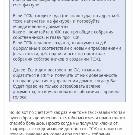
счёт-фактуре.
Если ТСЖ, сходите туда (не знаю куда, но адрес м.б.
тоже напечатан на фактуре), и потребуйте
учредительные документы.
Какие - почитайте в ЖК, где про общие собрания
собственников, и главу про ТСЖ.
Если ТСЖ недавно создана, то документы д.б.
оформлены в соответствии с новыми требованиями
(в частности, д.б. подписи всех на протоколе
собрания собственников о создании ТСЖ).
Далее. Если дом построен по СИ, то можно
обратиться в ГЖФ и получить от них доверенность
на право участия в управлении домом, тогда у Вас
будет право не только истребовать всякие
документы, но и участвовать в собраниях с правом
голоса.
Во Во вот по счет ГЖФ как раз мне тоже так сказали что там
нужно брать доверенность счтобы мы имели право голоса
спасибо большое. Просто когда мы получали ключи от
квартиры все подписывали договора от ТСЖ которые нам
пока мы радовались совали под подпись, собрания