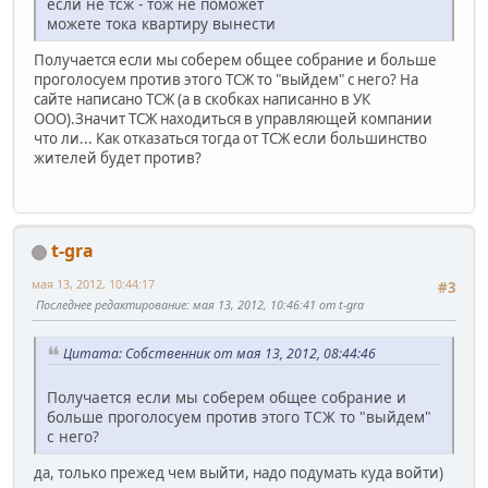
если не тсж - тож не поможет
можете тока квартиру вынести
Получается если мы соберем общее собрание и больше
проголосуем против этого ТСЖ то "выйдем" с него? На
сайте написано ТСЖ (а в скобках написанно в УК
ООО).Значит ТСЖ находиться в управляющей компании
что ли... Как отказаться тогда от ТСЖ если большинство
жителей будет против?
t-gra
мая 13, 2012, 10:44:17
#3
Последнее редактирование
: мая 13, 2012, 10:46:41 от t-gra
Цитата: Собственник от мая 13, 2012, 08:44:46
Получается если мы соберем общее собрание и
больше проголосуем против этого ТСЖ то "выйдем"
с него?
да, только прежед чем выйти, надо подумать куда войти)