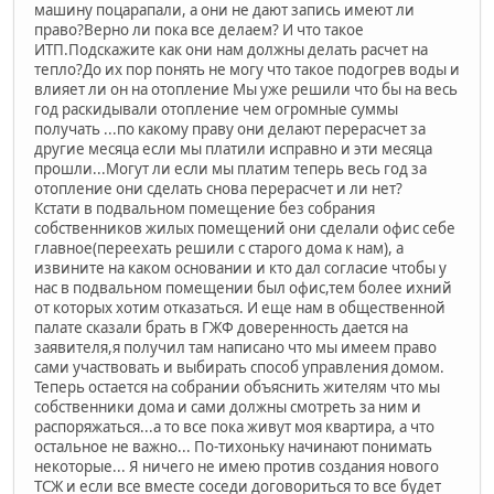
машину поцарапали, а они не дают запись имеют ли
право?Верно ли пока все делаем? И что такое
ИТП.Подскажите как они нам должны делать расчет на
тепло?До их пор понять не могу что такое подогрев воды и
влияет ли он на отопление Мы уже решили что бы на весь
год раскидывали отопление чем огромные суммы
получать ...по какому праву они делают перерасчет за
другие месяца если мы платили исправно и эти месяца
прошли...Могут ли если мы платим теперь весь год за
отопление они сделать снова перерасчет и ли нет?
Кстати в подвальном помещение без собрания
собственников жилых помещений они сделали офис себе
главное(переехать решили с старого дома к нам), а
извините на каком основании и кто дал согласие чтобы у
нас в подвальном помещении был офис,тем более ихний
от которых хотим отказаться. И еще нам в общественной
палате сказали брать в ГЖФ доверенность дается на
заявителя,я получил там написано что мы имеем право
сами участвовать и выбирать способ управления домом.
Теперь остается на собрании объяснить жителям что мы
собственники дома и сами должны смотреть за ним и
распоряжаться...а то все пока живут моя квартира, а что
остальное не важно... По-тихоньку начинают понимать
некоторые... Я ничего не имею против создания нового
ТСЖ и если все вместе соседи договориться то все будет