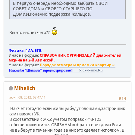
В первую очередь необходимо выбрать СВОЙ
СОВЕТ ДОМА и СВОЕГО СТАРШЕГО ПО
ДОМУ.И,конечно,поддержка жильцов.
Вы это насчёт чего??
Физика. ГИА. ЕГЭ.
У нас на форуме:
СПРАВОЧНИК ОРГАНИЗАЦИЙ для жителей
мкр-на на 2-й Азинской.
У нас на форуме:
Порядок осмотра и приемки квартиры.
Никнейм "Шамиль" зарегистрирован!
Nick-Name.Ru
Mihalich
июня 08, 2012, 08:47:11
#14
На счет того,что если жильцы будут овощами,застройщик
сам навяжет УК.
В соответствии с ЖК,с учетом поправок ФЗ-123
собственники жилья ОБЯЗАНЫ выбрать совет дома.Если
не выберут в течении года,за них это сделает исполком. В