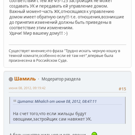
соответствии с тем же ФЗ-123 застройщик не может
создавать УК и передавать ей управление домом.
Важный момент-часть ЖК,относящаяся к управлению
домом имеет обратную силу!!!-т.е. отношения,возникшие
до принятия изменений должны быть приведены в
соответствие этим изменениям.
Удачи! Мир вашему дому!!! :-)
Существует мнение,что фраза "Трудно искать черную кошку в
темной комнате,особенно если её там нет",впервые была
произнесена в Российском Суде.
Шамиль
Модератор раздела
июня 08, 2012, 09:19:42
#15
Цитата: Mihalich от июня 08, 2012, 08:47:11
На счет того,что если жильцы будут
овощами,застройщик сам навяжет УК.