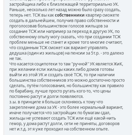
застройщика либо к близлежащей территориально УК.
Раньше, несколько лет назад можно было сразу создать,
теперь нет. ТСЖ вы как
собственники
квартир сможете
создать в дальнейшем, получив право собственности и
проголосовав большинством голосов жильцов за
создание ТСЖ или например за переход в другую УК, по
собственному опыту могу сказать, что при создании ТСЖ
проблем меньше не станет и кроме того многие считают,
что созданным ТСЖ сможет как вариант управлять
дедушка (один из жильцов) на пенсии за 5т.р. - это далеко
не так.
Что касается соципотеки то там "ручной" УК является ЖиК,
при желании если жильцы каких либо домов готовы
выйти из этой УК и создать своё ТСЖ, то при наличии
большинства собственников это можно достаточно просто
сделать, путём голосования, но большинству как правило
по барабану, лучше просто ругать кого-то, что цены
постоянно растут и долги появляются.
з.ы. в принципе я больше склоняюсь к тому что
закрепление дома за УК - это более нормальный вариант,
иначе получается что застройщик по бумагам сдал,
жильцы не успевают создать ТСЖ или ещё какой-нить
гемор, у дома растут долги, сети не приняты, договоров
нет и.т.д. эт я уже проходил на собственном опыте.