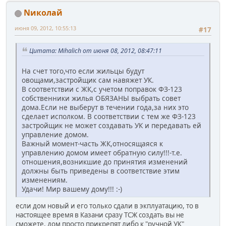
Nиколай
июня 09, 2012, 10:55:13
#17
Цитата: Mihalich от июня 08, 2012, 08:47:11
На счет того,что если жильцы будут
овощами,застройщик сам навяжет УК.
В соответствии с ЖК,с учетом поправок ФЗ-123
собственники жилья ОБЯЗАНЫ выбрать совет
дома.Если не выберут в течении года,за них это
сделает исполком. В соответствии с тем же ФЗ-123
застройщик не может создавать УК и передавать ей
управление домом.
Важный момент-часть ЖК,относящаяся к
управлению домом имеет обратную силу!!!-т.е.
отношения,возникшие до принятия изменений
должны быть приведены в соответствие этим
изменениям.
Удачи! Мир вашему дому!!! :-)
если дом новый и его только сдали в экплуатацию, то в
настоящее время в Казани сразу ТСЖ создать вы не
сможете, дом просто прикрепят либо к "ручной УК"